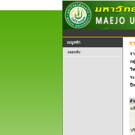
รา
เมนูหลัก
ถอยกลับ
รา
กลุ
วิ
ระ
ปี
ลำ
ผล
บริ