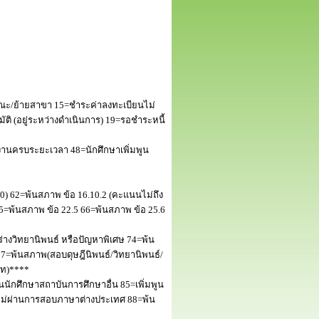
ณะ/ย้ายสาขา 15=ชำระค่าลงทะเบียนไม่
 (อยู่ระหว่างดำเนินการ) 19=รอชำระหนี้
านครบระยะเวลา 48=นักศึกษาเพิ่มพูน
50) 62=พ้นสภาพ ข้อ 16.10.2 (คะแนนไม่ถึง
5=พ้นสภาพ ข้อ 22.5 66=พ้นสภาพ ข้อ 25.6
างวิทยานิพนธ์ หรือปัญหาพิเศษ 74=พ้น
=พ้นสภาพ(สอบดุษฎีนิพนธ์/วิทยานิพนธ์/
โท)****
นักศึกษาสถาบันการศึกษาอื่น 85=เพิ่มพูน
พไม่ผ่านการสอบภาษาต่างประเทศ 88=พ้น