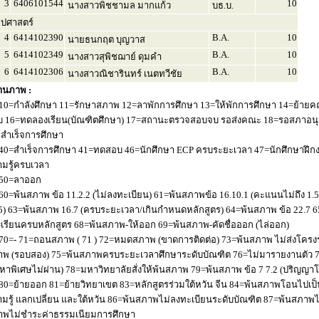
3
6406101544
10
นางสาวพิชชามล มากแก้ว
บธ.บ.
ลปศาสตร์
4
6414102390
B.A.
10
นายธนกฤต บุญวาส
5
6414102349
B.A.
10
นางสาวสุพิชฌาย์ ดุมคำ
6
6414102306
B.A.
10
นางสาวณิชารินทร์ เนตทวีชัย
านภาพ :
10=กำลังศึกษา 11=รักษาสภาพ 12=ลาพักการศึกษา 13=ให้พักการศึกษา 14=ย้ายค
 16=ทดลองเรียน(บัณฑิตศึกษา) 17=สถานะตรวจสอบจบ รอส่งคณะ 18=รอสภาอนุมัติ
่อสำเร็จการศึกษา
40=สำเร็จการศึกษา 41=ทดสอบ 46=นักศึกษา ECP ครบระยะเวลา 47=นักศึกษาฝึกง
มรู้ครบเวลา
50=ลาออก
60=พ้นสภาพ ข้อ 11.2.2 (ไม่ลงทะเบียน) 61=พ้นสภาพข้อ 16.10.1 (คะแนนไม่ถึง 1.
5) 63=พ้นสภาพ 16.7 (ครบระยะเวลา/เกินกำหนดหลักสูตร) 64=พ้นสภาพ ข้อ 22.7 6
เรียนครบหลักสูตร 68=พ้นสภาพ-ให้ออก 69=พ้นสภาพ-คัดชื่อออก (ไล่ออก)
70=- 71=ถอนสภาพ ( 71 ) 72=หมดสภาพ (ขาดการติดต่อ) 73=พ้นสภาพ ไม่ส่งโครงร่
พ (รอบสอง) 75=พ้นสภาพครบระยะเวลาศึกษาระดับบัณฑิต 76=ไม่มารายงานตัว 77
หาพิเศษไม่ผ่าน) 78=มหาวิทยาลัยสั่งให้พ้นสภาพ 79=พ้นสภาพ ข้อ 7 7.2 (ปริญญา
80=ย้ายออก 81=ย้ายวิทยาเขต 83=หลักสูตรร่วมใต้หวัน จีน 84=พ้นสภาพโอนไปเป็น
มรู้ แลกเปลี่ยน และใต้หวัน 86=พ้นสภาพไม่ลงทะเบียนระดับบัณฑิต 87=พ้นสภา
าพไม่ชำระค่าธรรมเนียมการศึกษา