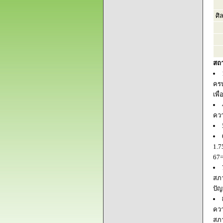
ศิ
สถ
ครบ
เพื
ควา
1.7
67=
สภา
ปัญ
ควา
สภ