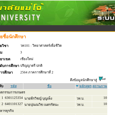
ยชื่อนักศึกษา
วท101 : วิทยาศาสตร์เพื่อชีวิต
ยวิชา
3
่ม
เชียงใหม่
ทยาเขต
ปริญญาตรี ปกติ
ดับการศึกษา
2564 ภาคการศึกษาที่ 2
การศึกษา
ดึงข้อมูลนักศึกษาสู่
ดับ
รหัส
ชื่อ
หลักสูตร
สถานภาพ
ิตกรรมการเกษตร
1
6301125354
10
นายพีรวิชญ์ บุญเพ็ง
วท.บ.
2
6401101327
10
นายปุณณวิช เนตรรัตนะ
วท.บ.
หารธุรกิจ