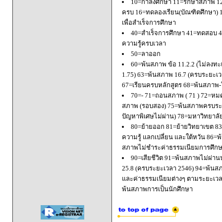
10=กำลังศึกษา 11=รักษาสภาพ 1
ครบ 16=ทดลองเรียน(บัณฑิตศึกษา) 
เพื่อสำเร็จการศึกษา
40=สำเร็จการศึกษา 41=ทดสอบ 4
ความรู้ครบเวลา
50=ลาออก
60=พ้นสภาพ ข้อ 11.2.2 (ไม่ลงทะ
1.75) 63=พ้นสภาพ 16.7 (ครบระยะเว
67=เรียนครบหลักสูตร 68=พ้นสภาพ-ใ
70=- 71=ถอนสภาพ ( 71 ) 72=หมด
สภาพ (รอบสอง) 75=พ้นสภาพครบระยะ
ปัญหาพิเศษไม่ผ่าน) 78=มหาวิทยาลั
80=ย้ายออก 81=ย้ายวิทยาเขต 83=
ความรู้ แลกเปลี่ยน และใต้หวัน 8
สภาพไม่ชำระค่าธรรมเนียมการศึก
90=เสียชีวิต 91=พ้นสภาพไม่ผ่า
25.8 (ครบระยะเวลา 2546) 94=พ้นส
และค่าธรรมเนียมต่างๆ ตามระยะเวล
พ้นสภาพการเป็นนักศึกษา