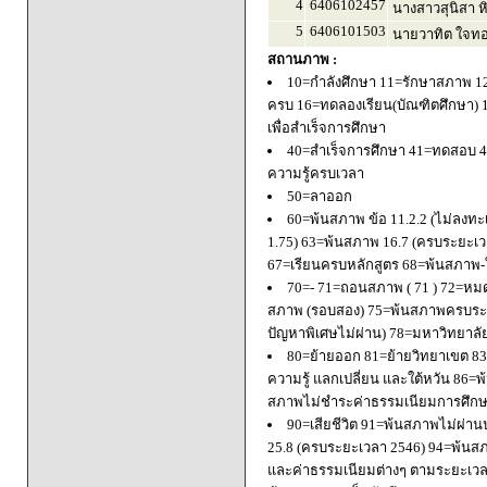
4
6406102457
นางสาวสุนิสา ห
5
6406101503
นายวาทิต ใจท
สถานภาพ :
10=กำลังศึกษา 11=รักษาสภาพ 1
ครบ 16=ทดลองเรียน(บัณฑิตศึกษา) 
เพื่อสำเร็จการศึกษา
40=สำเร็จการศึกษา 41=ทดสอบ 4
ความรู้ครบเวลา
50=ลาออก
60=พ้นสภาพ ข้อ 11.2.2 (ไม่ลงทะ
1.75) 63=พ้นสภาพ 16.7 (ครบระยะเว
67=เรียนครบหลักสูตร 68=พ้นสภาพ-ใ
70=- 71=ถอนสภาพ ( 71 ) 72=หมด
สภาพ (รอบสอง) 75=พ้นสภาพครบระยะ
ปัญหาพิเศษไม่ผ่าน) 78=มหาวิทยาลั
80=ย้ายออก 81=ย้ายวิทยาเขต 83=
ความรู้ แลกเปลี่ยน และใต้หวัน 8
สภาพไม่ชำระค่าธรรมเนียมการศึก
90=เสียชีวิต 91=พ้นสภาพไม่ผ่า
25.8 (ครบระยะเวลา 2546) 94=พ้นส
และค่าธรรมเนียมต่างๆ ตามระยะเวล