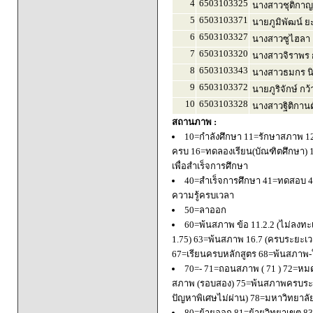
4
6503103325
นางสาวชุติกาญจ
5
6503103371
นายภูมิพัฒน์ ย
6
6503103327
นางสาวซูไฮลา เ
7
6503103320
นางสาวจิราพร 
8
6503103343
นางสาวธมกร นิว
9
6503103372
นายภูริจักษ์ กว้
10
6503103328
นางสาวฐิติกานต
สถานภาพ :
10=กำลังศึกษา 11=รักษาสภาพ 1
ครบ 16=ทดลองเรียน(บัณฑิตศึกษา) 
เพื่อสำเร็จการศึกษา
40=สำเร็จการศึกษา 41=ทดสอบ 4
ความรู้ครบเวลา
50=ลาออก
60=พ้นสภาพ ข้อ 11.2.2 (ไม่ลงทะ
1.75) 63=พ้นสภาพ 16.7 (ครบระยะเว
67=เรียนครบหลักสูตร 68=พ้นสภาพ-ใ
70=- 71=ถอนสภาพ ( 71 ) 72=หมด
สภาพ (รอบสอง) 75=พ้นสภาพครบระยะ
ปัญหาพิเศษไม่ผ่าน) 78=มหาวิทยาลั
80=ย้ายออก 81=ย้ายวิทยาเขต 83=