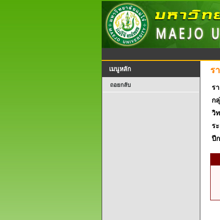
รา
เมนูหลัก
ถอยกลับ
รา
กลุ
วิ
ระ
ปี