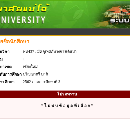
ยชื่อนักศึกษา
พท437 : มัคคุเทศก์ทางการเดินป่า
ยวิชา
1
่ม
เชียงใหม่
ทยาเขต
ปริญญาตรี ปกติ
ดับการศึกษา
2562 ภาคการศึกษาที่ 3
การศึกษา
โปรดทราบ
* ไ ม่ พ บ ข้ อ มู ล ที่ เ ลื อ ก *