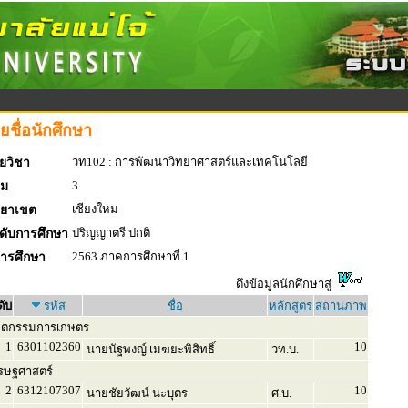
ยชื่อนักศึกษา
วท102 : การพัฒนาวิทยาศาสตร์และเทคโนโลยี
ยวิชา
3
่ม
เชียงใหม่
ทยาเขต
ปริญญาตรี ปกติ
ดับการศึกษา
2563 ภาคการศึกษาที่ 1
การศึกษา
ดึงข้อมูลนักศึกษาสู่
ดับ
รหัส
ชื่อ
หลักสูตร
สถานภาพ
ิตกรรมการเกษตร
1
6301102360
10
นายนัฐพงญ์ เมฆยะพิสิทธิ์
วท.บ.
รษฐศาสตร์
2
6312107307
10
นายชัยวัฒน์ นะบุตร
ศ.บ.