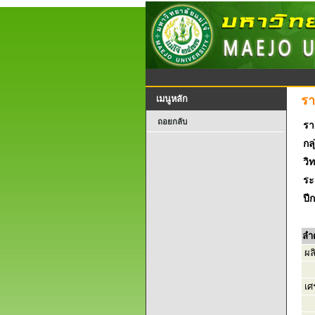
รา
เมนูหลัก
ถอยกลับ
รา
กลุ
วิ
ระ
ปี
ลำ
ผล
เศ