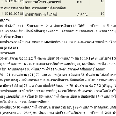
3
6312107317
10
นางสาวสโรชา สุมามารย์
ศ.บ.
าปัตยกรรมศาสตร์และการออกแบบสิ่งแวดล้อม
4
6219102518
10
นายปรัชญา มะโนรัตน์
ภ.สถ.บ.
านภาพ :
10=กำลังศึกษา 11=รักษาสภาพ 12=ลาพักการศึกษา 13=ให้พักการศึกษา 14=ย้ายค
 16=ทดลองเรียน(บัณฑิตศึกษา) 17=สถานะตรวจสอบจบ รอส่งคณะ 18=รอสภาอนุมัติ
่อสำเร็จการศึกษา
40=สำเร็จการศึกษา 41=ทดสอบ 46=นักศึกษา ECP ครบระยะเวลา 47=นักศึกษาฝึกง
มรู้ครบเวลา
50=ลาออก
60=พ้นสภาพ ข้อ 11.2.2 (ไม่ลงทะเบียน) 61=พ้นสภาพข้อ 16.10.1 (คะแนนไม่ถึง 1.
5) 63=พ้นสภาพ 16.7 (ครบระยะเวลา/เกินกำหนดหลักสูตร) 64=พ้นสภาพ ข้อ 22.7 6
เรียนครบหลักสูตร 68=พ้นสภาพ-ให้ออก 69=พ้นสภาพ-คัดชื่อออก (ไล่ออก)
70=- 71=ถอนสภาพ ( 71 ) 72=หมดสภาพ (ขาดการติดต่อ) 73=พ้นสภาพ ไม่ส่งโครงร่
พ (รอบสอง) 75=พ้นสภาพครบระยะเวลาศึกษาระดับบัณฑิต 76=ไม่มารายงานตัว 77
หาพิเศษไม่ผ่าน) 78=มหาวิทยาลัยสั่งให้พ้นสภาพ 79=พ้นสภาพ ข้อ 7 7.2 (ปริญญา
80=ย้ายออก 81=ย้ายวิทยาเขต 83=หลักสูตรร่วมใต้หวัน จีน 84=พ้นสภาพโอนไปเป็น
มรู้ แลกเปลี่ยน และใต้หวัน 86=พ้นสภาพไม่ลงทะเบียนระดับบัณฑิต 87=พ้นสภา
าพไม่ชำระค่าธรรมเนียมการศึกษา
90=เสียชีวิต 91=พ้นสภาพไม่ผ่านประมวลความรอบรู้ 92=พ้นสภาพขาดคุณสมบัติขอ
8 (ครบระยะเวลา 2546) 94=พ้นสภาพลาพักติดต่อกันเกิน2ภาคการศึกษาปกติ 95=