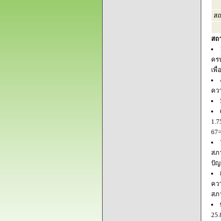
สถ
สถ
ครบ
เพื
ควา
1.7
67=
สภา
ปัญ
ควา
สภ
25.