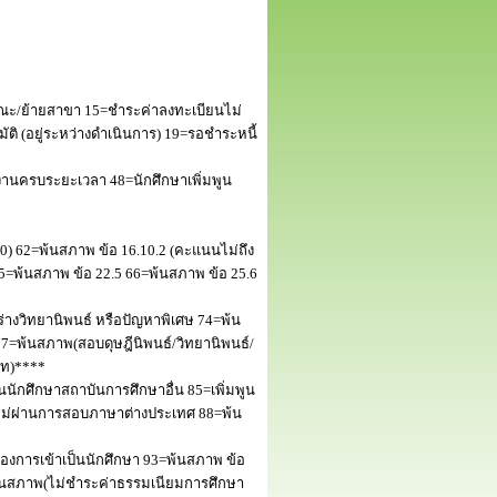
ณะ/ย้ายสาขา 15=ชำระค่าลงทะเบียนไม่
 (อยู่ระหว่างดำเนินการ) 19=รอชำระหนี้
านครบระยะเวลา 48=นักศึกษาเพิ่มพูน
50) 62=พ้นสภาพ ข้อ 16.10.2 (คะแนนไม่ถึง
5=พ้นสภาพ ข้อ 22.5 66=พ้นสภาพ ข้อ 25.6
างวิทยานิพนธ์ หรือปัญหาพิเศษ 74=พ้น
=พ้นสภาพ(สอบดุษฎีนิพนธ์/วิทยานิพนธ์/
โท)****
นักศึกษาสถาบันการศึกษาอื่น 85=เพิ่มพูน
พไม่ผ่านการสอบภาษาต่างประเทศ 88=พ้น
งการเข้าเป็นนักศึกษา 93=พ้นสภาพ ข้อ
พ้นสภาพ(ไม่ชำระค่าธรรมเนียมการศึกษา