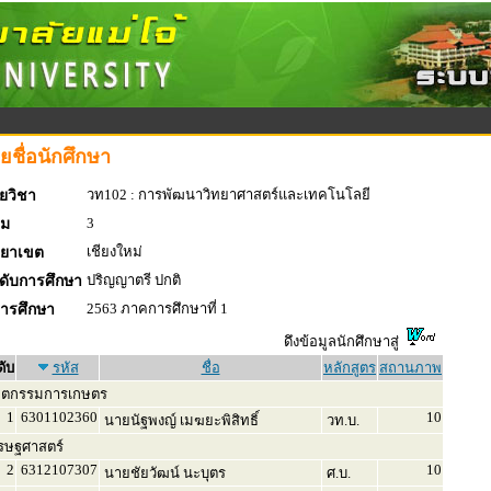
ยชื่อนักศึกษา
วท102 : การพัฒนาวิทยาศาสตร์และเทคโนโลยี
ยวิชา
3
่ม
เชียงใหม่
ทยาเขต
ปริญญาตรี ปกติ
ดับการศึกษา
2563 ภาคการศึกษาที่ 1
การศึกษา
ดึงข้อมูลนักศึกษาสู่
ดับ
รหัส
ชื่อ
หลักสูตร
สถานภาพ
ิตกรรมการเกษตร
1
6301102360
10
นายนัฐพงญ์ เมฆยะพิสิทธิ์
วท.บ.
รษฐศาสตร์
2
6312107307
10
นายชัยวัฒน์ นะบุตร
ศ.บ.