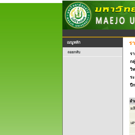
รา
เมนูหลัก
ถอยกลับ
รา
กลุ
วิ
ระ
ปี
ลำ
ผล
เศ