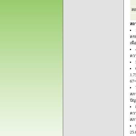
สถ
สถ
ครบ
เพื
ควา
1.7
67=
สภา
ปัญ
ควา
สภ
25.