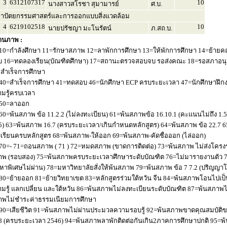
3
6312107317
10
นางสาวสโรชา สุมามารย์
ศ.บ.
าปัตยกรรมศาสตร์และการออกแบบสิ่งแวดล้อม
4
6219102518
10
นายปรัชญา มะโนรัตน์
ภ.สถ.บ.
านภาพ :
10=กำลังศึกษา 11=รักษาสภาพ 12=ลาพักการศึกษา 13=ให้พักการศึกษา 14=ย้ายค
 16=ทดลองเรียน(บัณฑิตศึกษา) 17=สถานะตรวจสอบจบ รอส่งคณะ 18=รอสภาอนุมัติ
่อสำเร็จการศึกษา
40=สำเร็จการศึกษา 41=ทดสอบ 46=นักศึกษา ECP ครบระยะเวลา 47=นักศึกษาฝึกง
มรู้ครบเวลา
50=ลาออก
60=พ้นสภาพ ข้อ 11.2.2 (ไม่ลงทะเบียน) 61=พ้นสภาพข้อ 16.10.1 (คะแนนไม่ถึง 1.
5) 63=พ้นสภาพ 16.7 (ครบระยะเวลา/เกินกำหนดหลักสูตร) 64=พ้นสภาพ ข้อ 22.7 6
เรียนครบหลักสูตร 68=พ้นสภาพ-ให้ออก 69=พ้นสภาพ-คัดชื่อออก (ไล่ออก)
70=- 71=ถอนสภาพ ( 71 ) 72=หมดสภาพ (ขาดการติดต่อ) 73=พ้นสภาพ ไม่ส่งโครงร่
พ (รอบสอง) 75=พ้นสภาพครบระยะเวลาศึกษาระดับบัณฑิต 76=ไม่มารายงานตัว 77
หาพิเศษไม่ผ่าน) 78=มหาวิทยาลัยสั่งให้พ้นสภาพ 79=พ้นสภาพ ข้อ 7 7.2 (ปริญญา
80=ย้ายออก 81=ย้ายวิทยาเขต 83=หลักสูตรร่วมใต้หวัน จีน 84=พ้นสภาพโอนไปเป็น
มรู้ แลกเปลี่ยน และใต้หวัน 86=พ้นสภาพไม่ลงทะเบียนระดับบัณฑิต 87=พ้นสภา
าพไม่ชำระค่าธรรมเนียมการศึกษา
90=เสียชีวิต 91=พ้นสภาพไม่ผ่านประมวลความรอบรู้ 92=พ้นสภาพขาดคุณสมบัติขอ
8 (ครบระยะเวลา 2546) 94=พ้นสภาพลาพักติดต่อกันเกิน2ภาคการศึกษาปกติ 95=