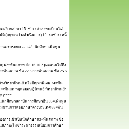
ณะ/ย้ายสาขา 15=ชำระค่าลงทะเบียนไม่
 (อยู่ระหว่างดำเนินการ) 19=รอชำระหนี้
านครบระยะเวลา 48=นักศึกษาเพิ่มพูน
50) 62=พ้นสภาพ ข้อ 16.10.2 (คะแนนไม่ถึง
5=พ้นสภาพ ข้อ 22.5 66=พ้นสภาพ ข้อ 25.6
างวิทยานิพนธ์ หรือปัญหาพิเศษ 74=พ้น
=พ้นสภาพ(สอบดุษฎีนิพนธ์/วิทยานิพนธ์/
โท)****
นักศึกษาสถาบันการศึกษาอื่น 85=เพิ่มพูน
พไม่ผ่านการสอบภาษาต่างประเทศ 88=พ้น
งการเข้าเป็นนักศึกษา 93=พ้นสภาพ ข้อ
พ้นสภาพ(ไม่ชำระค่าธรรมเนียมการศึกษา