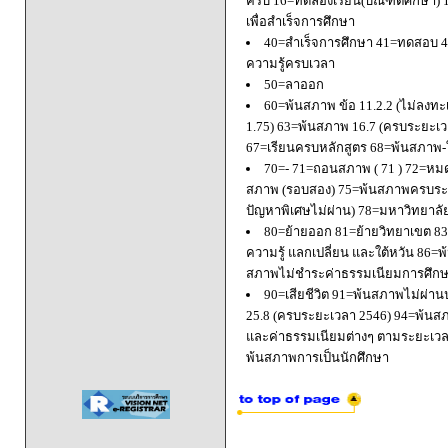
ครบ 16=ทดลองเรียน(บัณฑิตศึกษา) 
เพื่อสำเร็จการศึกษา
40=สำเร็จการศึกษา 41=ทดสอบ 4
ความรู้ครบเวลา
50=ลาออก
60=พ้นสภาพ ข้อ 11.2.2 (ไม่ลงทะ
1.75) 63=พ้นสภาพ 16.7 (ครบระยะเว
67=เรียนครบหลักสูตร 68=พ้นสภาพ-ใ
70=- 71=ถอนสภาพ ( 71 ) 72=หมด
สภาพ (รอบสอง) 75=พ้นสภาพครบระยะ
ปัญหาพิเศษไม่ผ่าน) 78=มหาวิทยาลั
80=ย้ายออก 81=ย้ายวิทยาเขต 83=
ความรู้ แลกเปลี่ยน และใต้หวัน 8
สภาพไม่ชำระค่าธรรมเนียมการศึก
90=เสียชีวิต 91=พ้นสภาพไม่ผ่า
25.8 (ครบระยะเวลา 2546) 94=พ้นส
และค่าธรรมเนียมต่างๆ ตามระยะเวล
พ้นสภาพการเป็นนักศึกษา