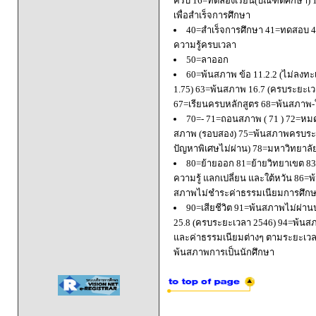
ครบ 16=ทดลองเรียน(บัณฑิตศึกษา) 
เพื่อสำเร็จการศึกษา
40=สำเร็จการศึกษา 41=ทดสอบ 4
ความรู้ครบเวลา
50=ลาออก
60=พ้นสภาพ ข้อ 11.2.2 (ไม่ลงทะ
1.75) 63=พ้นสภาพ 16.7 (ครบระยะเว
67=เรียนครบหลักสูตร 68=พ้นสภาพ-ใ
70=- 71=ถอนสภาพ ( 71 ) 72=หมด
สภาพ (รอบสอง) 75=พ้นสภาพครบระยะ
ปัญหาพิเศษไม่ผ่าน) 78=มหาวิทยาลั
80=ย้ายออก 81=ย้ายวิทยาเขต 83=
ความรู้ แลกเปลี่ยน และใต้หวัน 8
สภาพไม่ชำระค่าธรรมเนียมการศึก
90=เสียชีวิต 91=พ้นสภาพไม่ผ่า
25.8 (ครบระยะเวลา 2546) 94=พ้นส
และค่าธรรมเนียมต่างๆ ตามระยะเวล
พ้นสภาพการเป็นนักศึกษา