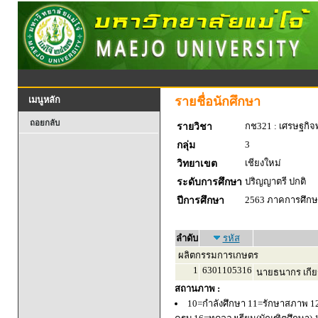
รายชื่อนักศึกษา
เมนูหลัก
ถอยกลับ
กช321 : เศรษฐกิจพ
รายวิชา
3
กลุ่ม
เชียงใหม่
วิทยาเขต
ปริญญาตรี ปกติ
ระดับการศึกษา
2563 ภาคการศึกษา
ปีการศึกษา
ลำดับ
รหัส
ผลิตกรรมการเกษตร
1
6301105316
นายธนากร เกีย
สถานภาพ :
10=กำลังศึกษา 11=รักษาสภาพ 1