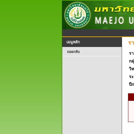
รา
เมนูหลัก
ถอยกลับ
รา
กลุ
วิ
ระ
ปี