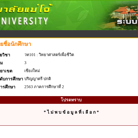
ยชื่อนักศึกษา
วท101 : วิทยาศาสตร์เพื่อชีวิต
ยวิชา
3
่ม
เชียงใหม่
ทยาเขต
ปริญญาตรี ปกติ
ดับการศึกษา
2563 ภาคการศึกษาที่ 2
การศึกษา
โปรดทราบ
* ไ ม่ พ บ ข้ อ มู ล ที่ เ ลื อ ก *