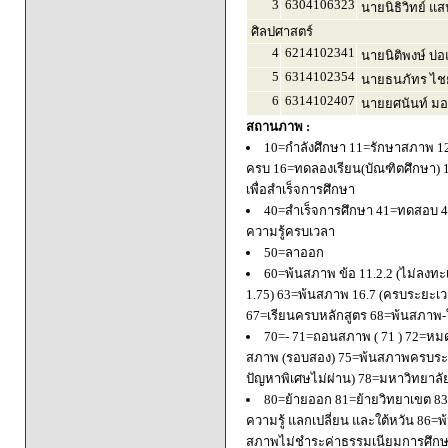
3
6304106323
นายนิธิวิทย์ แ
ศิลปศาสตร์
4
6214102341
นายนิติพงษ์ บ่อ
5
6314102354
นายธนภัทร ไชย
6
6314102407
นายยศนันท์ มอ
สถานภาพ :
10=กำลังศึกษา 11=รักษาสภาพ 1
ครบ 16=ทดลองเรียน(บัณฑิตศึกษา) 
เพื่อสำเร็จการศึกษา
40=สำเร็จการศึกษา 41=ทดสอบ 4
ความรู้ครบเวลา
50=ลาออก
60=พ้นสภาพ ข้อ 11.2.2 (ไม่ลงทะ
1.75) 63=พ้นสภาพ 16.7 (ครบระยะเว
67=เรียนครบหลักสูตร 68=พ้นสภาพ-ใ
70=- 71=ถอนสภาพ ( 71 ) 72=หมด
สภาพ (รอบสอง) 75=พ้นสภาพครบระยะ
ปัญหาพิเศษไม่ผ่าน) 78=มหาวิทยาลั
80=ย้ายออก 81=ย้ายวิทยาเขต 83=
ความรู้ แลกเปลี่ยน และใต้หวัน 8
สภาพไม่ชำระค่าธรรมเนียมการศึก