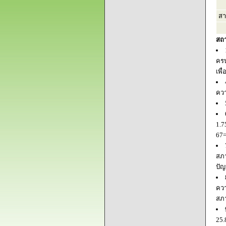
สา
สถ
ครบ
เพื
ควา
1.7
67=
สภา
ปัญ
ควา
สภ
25.