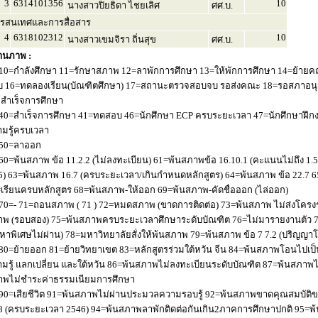
3
6314101356
10
นางสาวปิยธิดา ไชยเลิศ
ศศ.บ.
รสนเทศและการสื่อสาร
4
6318102312
10
นางสาวเขมจิรา ถิ่นสุข
ศศ.บ.
านภาพ :
10=กำลังศึกษา 11=รักษาสภาพ 12=ลาพักการศึกษา 13=ให้พักการศึกษา 14=ย้ายค
 16=ทดลองเรียน(บัณฑิตศึกษา) 17=สถานะตรวจสอบจบ รอส่งคณะ 18=รอสภาอนุมัติ
่อสำเร็จการศึกษา
40=สำเร็จการศึกษา 41=ทดสอบ 46=นักศึกษา ECP ครบระยะเวลา 47=นักศึกษาฝึกง
มรู้ครบเวลา
50=ลาออก
60=พ้นสภาพ ข้อ 11.2.2 (ไม่ลงทะเบียน) 61=พ้นสภาพข้อ 16.10.1 (คะแนนไม่ถึง 1.
5) 63=พ้นสภาพ 16.7 (ครบระยะเวลา/เกินกำหนดหลักสูตร) 64=พ้นสภาพ ข้อ 22.7 6
เรียนครบหลักสูตร 68=พ้นสภาพ-ให้ออก 69=พ้นสภาพ-คัดชื่อออก (ไล่ออก)
70=- 71=ถอนสภาพ ( 71 ) 72=หมดสภาพ (ขาดการติดต่อ) 73=พ้นสภาพ ไม่ส่งโครงร่
พ (รอบสอง) 75=พ้นสภาพครบระยะเวลาศึกษาระดับบัณฑิต 76=ไม่มารายงานตัว 77
หาพิเศษไม่ผ่าน) 78=มหาวิทยาลัยสั่งให้พ้นสภาพ 79=พ้นสภาพ ข้อ 7 7.2 (ปริญญา
80=ย้ายออก 81=ย้ายวิทยาเขต 83=หลักสูตรร่วมใต้หวัน จีน 84=พ้นสภาพโอนไปเป็น
มรู้ แลกเปลี่ยน และใต้หวัน 86=พ้นสภาพไม่ลงทะเบียนระดับบัณฑิต 87=พ้นสภา
าพไม่ชำระค่าธรรมเนียมการศึกษา
90=เสียชีวิต 91=พ้นสภาพไม่ผ่านประมวลความรอบรู้ 92=พ้นสภาพขาดคุณสมบัติขอ
8 (ครบระยะเวลา 2546) 94=พ้นสภาพลาพักติดต่อกันเกิน2ภาคการศึกษาปกติ 95=