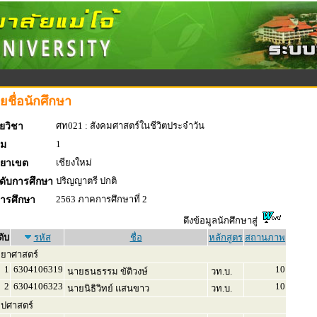
ยชื่อนักศึกษา
ศท021 : สังคมศาสตร์ในชีวิตประจำวัน
ยวิชา
1
่ม
เชียงใหม่
ทยาเขต
ปริญญาตรี ปกติ
ดับการศึกษา
2563 ภาคการศึกษาที่ 2
การศึกษา
ดึงข้อมูลนักศึกษาสู่
ดับ
รหัส
ชื่อ
หลักสูตร
สถานภาพ
ทยาศาสตร์
1
6304106319
10
นายธนธรรม ขัติวงษ์
วท.บ.
2
6304106323
10
นายนิธิวิทย์ แสนขาว
วท.บ.
ลปศาสตร์