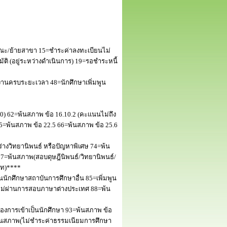
ณะ/ย้ายสาขา 15=ชำระค่าลงทะเบียนไม่
 (อยู่ระหว่างดำเนินการ) 19=รอชำระหนี้
านครบระยะเวลา 48=นักศึกษาเพิ่มพูน
50) 62=พ้นสภาพ ข้อ 16.10.2 (คะแนนไม่ถึง
5=พ้นสภาพ ข้อ 22.5 66=พ้นสภาพ ข้อ 25.6
างวิทยานิพนธ์ หรือปัญหาพิเศษ 74=พ้น
=พ้นสภาพ(สอบดุษฎีนิพนธ์/วิทยานิพนธ์/
โท)****
นักศึกษาสถาบันการศึกษาอื่น 85=เพิ่มพูน
พไม่ผ่านการสอบภาษาต่างประเทศ 88=พ้น
งการเข้าเป็นนักศึกษา 93=พ้นสภาพ ข้อ
พ้นสภาพ(ไม่ชำระค่าธรรมเนียมการศึกษา