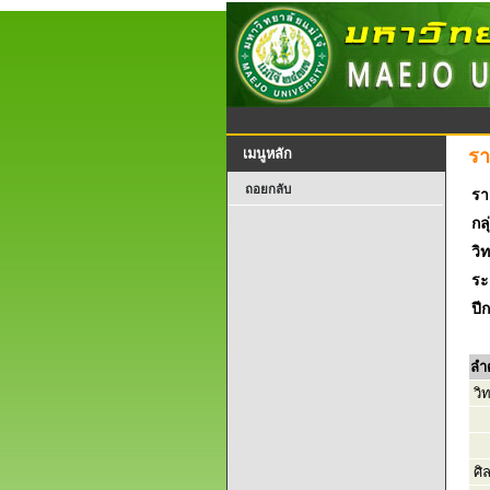
รา
เมนูหลัก
ถอยกลับ
รา
กลุ
วิ
ระ
ปี
ลำ
วิ
ศิ