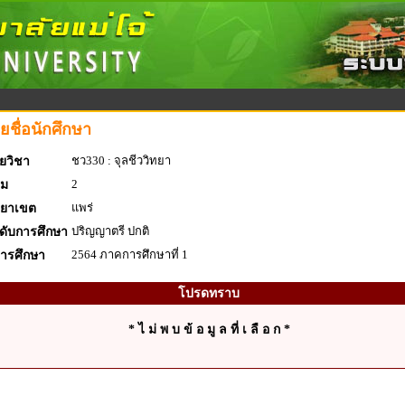
ยชื่อนักศึกษา
ชว330 : จุลชีววิทยา
ยวิชา
2
่ม
แพร่
ทยาเขต
ปริญญาตรี ปกติ
ดับการศึกษา
2564 ภาคการศึกษาที่ 1
การศึกษา
โปรดทราบ
* ไ ม่ พ บ ข้ อ มู ล ที่ เ ลื อ ก *