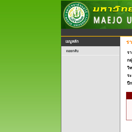
รา
เมนูหลัก
ถอยกลับ
รา
กลุ
วิ
ระ
ปี