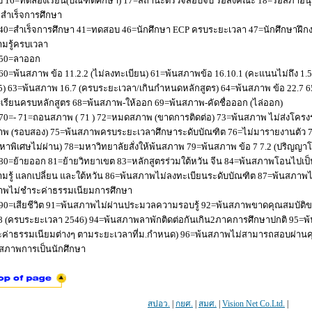
 16=ทดลองเรียน(บัณฑิตศึกษา) 17=สถานะตรวจสอบจบ รอส่งคณะ 18=รอสภาอนุมัติ
่อสำเร็จการศึกษา
40=สำเร็จการศึกษา 41=ทดสอบ 46=นักศึกษา ECP ครบระยะเวลา 47=นักศึกษาฝึกง
มรู้ครบเวลา
50=ลาออก
60=พ้นสภาพ ข้อ 11.2.2 (ไม่ลงทะเบียน) 61=พ้นสภาพข้อ 16.10.1 (คะแนนไม่ถึง 1.
5) 63=พ้นสภาพ 16.7 (ครบระยะเวลา/เกินกำหนดหลักสูตร) 64=พ้นสภาพ ข้อ 22.7 6
เรียนครบหลักสูตร 68=พ้นสภาพ-ให้ออก 69=พ้นสภาพ-คัดชื่อออก (ไล่ออก)
70=- 71=ถอนสภาพ ( 71 ) 72=หมดสภาพ (ขาดการติดต่อ) 73=พ้นสภาพ ไม่ส่งโครงร่
พ (รอบสอง) 75=พ้นสภาพครบระยะเวลาศึกษาระดับบัณฑิต 76=ไม่มารายงานตัว 77
หาพิเศษไม่ผ่าน) 78=มหาวิทยาลัยสั่งให้พ้นสภาพ 79=พ้นสภาพ ข้อ 7 7.2 (ปริญญา
80=ย้ายออก 81=ย้ายวิทยาเขต 83=หลักสูตรร่วมใต้หวัน จีน 84=พ้นสภาพโอนไปเป็น
มรู้ แลกเปลี่ยน และใต้หวัน 86=พ้นสภาพไม่ลงทะเบียนระดับบัณฑิต 87=พ้นสภา
าพไม่ชำระค่าธรรมเนียมการศึกษา
90=เสียชีวิต 91=พ้นสภาพไม่ผ่านประมวลความรอบรู้ 92=พ้นสภาพขาดคุณสมบัติขอ
8 (ครบระยะเวลา 2546) 94=พ้นสภาพลาพักติดต่อกันเกิน2ภาคการศึกษาปกติ 95=
ค่าธรรมเนียมต่างๆ ตามระยะเวลาที่ม.กำหนด) 96=พ้นสภาพไม่สามารถสอบผ่านคุณ
สภาพการเป็นนักศึกษา
สปอว.
|
กยศ.
|
สมศ.
|
Vision Net Co.Ltd.
|