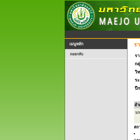
รา
เมนูหลัก
ถอยกลับ
รา
กลุ
วิ
ระ
ปี
ลำ
มหา
สถ