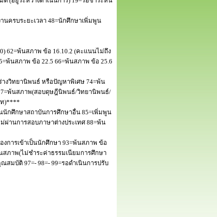
 (อยู่ระหว่างดำเนินการ) 19=รอชำระหนี้
านครบระยะเวลา 48=นักศึกษาเพิ่มพูน
50) 62=พ้นสภาพ ข้อ 16.10.2 (คะแนนไม่ถึง
5=พ้นสภาพ ข้อ 22.5 66=พ้นสภาพ ข้อ 25.6
างวิทยานิพนธ์ หรือปัญหาพิเศษ 74=พ้น
=พ้นสภาพ(สอบดุษฎีนิพนธ์/วิทยานิพนธ์/
โท)****
นักศึกษาสถาบันการศึกษาอื่น 85=เพิ่มพูน
พไม่ผ่านการสอบภาษาต่างประเทศ 88=พ้น
งการเข้าเป็นนักศึกษา 93=พ้นสภาพ ข้อ
พ้นสภาพ(ไม่ชำระค่าธรรมเนียมการศึกษา
สมบัติ 97=- 98=- 99=รอดำเนินการปรับ