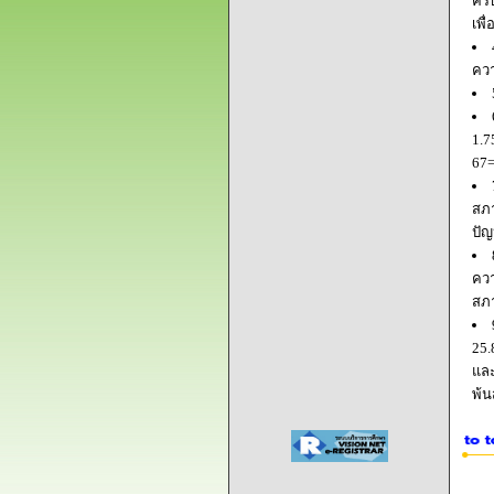
ครบ
เพื
ควา
1.7
67=
สภา
ปัญ
ควา
สภ
25.
และ
พ้น