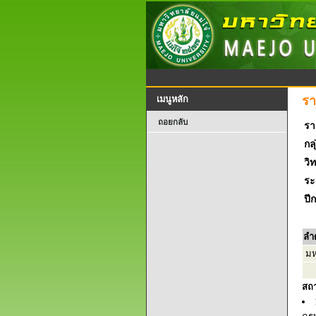
รา
เมนูหลัก
ถอยกลับ
รา
กลุ
วิ
ระ
ปี
ลำ
มหา
สถ