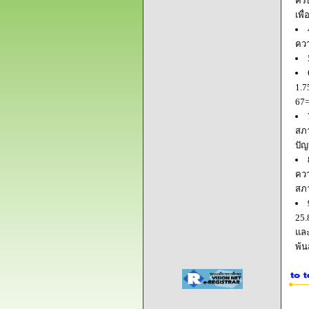
ครบ
เพื
ควา
1.7
67=
สภา
ปัญ
ควา
สภ
25.
และ
พ้น