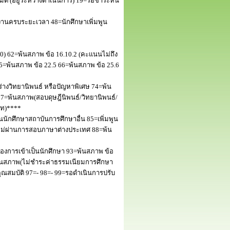
 (อยู่ระหว่างดำเนินการ) 19=รอชำระหนี้
านครบระยะเวลา 48=นักศึกษาเพิ่มพูน
50) 62=พ้นสภาพ ข้อ 16.10.2 (คะแนนไม่ถึง
5=พ้นสภาพ ข้อ 22.5 66=พ้นสภาพ ข้อ 25.6
างวิทยานิพนธ์ หรือปัญหาพิเศษ 74=พ้น
=พ้นสภาพ(สอบดุษฎีนิพนธ์/วิทยานิพนธ์/
โท)****
นักศึกษาสถาบันการศึกษาอื่น 85=เพิ่มพูน
พไม่ผ่านการสอบภาษาต่างประเทศ 88=พ้น
งการเข้าเป็นนักศึกษา 93=พ้นสภาพ ข้อ
พ้นสภาพ(ไม่ชำระค่าธรรมเนียมการศึกษา
สมบัติ 97=- 98=- 99=รอดำเนินการปรับ