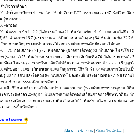
 16=ทดลองเรียน(บัณฑิตศึกษา) 17=สถานะตรวจสอบจบ รอส่งคณะ 18=รอสภาอนุมัติ
่อสำเร็จการศึกษา
40=สำเร็จการศึกษา 41=ทดสอบ 46=นักศึกษา ECP ครบระยะเวลา 47=นักศึกษาฝึกง
มรู้ครบเวลา
50=ลาออก
60=พ้นสภาพ ข้อ 11.2.2 (ไม่ลงทะเบียน) 61=พ้นสภาพข้อ 16.10.1 (คะแนนไม่ถึง 1.
5) 63=พ้นสภาพ 16.7 (ครบระยะเวลา/เกินกำหนดหลักสูตร) 64=พ้นสภาพ ข้อ 22.7 6
เรียนครบหลักสูตร 68=พ้นสภาพ-ให้ออก 69=พ้นสภาพ-คัดชื่อออก (ไล่ออก)
70=- 71=ถอนสภาพ ( 71 ) 72=หมดสภาพ (ขาดการติดต่อ) 73=พ้นสภาพ ไม่ส่งโครงร่
พ (รอบสอง) 75=พ้นสภาพครบระยะเวลาศึกษาระดับบัณฑิต 76=ไม่มารายงานตัว 77
หาพิเศษไม่ผ่าน) 78=มหาวิทยาลัยสั่งให้พ้นสภาพ 79=พ้นสภาพ ข้อ 7 7.2 (ปริญญา
80=ย้ายออก 81=ย้ายวิทยาเขต 83=หลักสูตรร่วมใต้หวัน จีน 84=พ้นสภาพโอนไปเป็น
มรู้ แลกเปลี่ยน และใต้หวัน 86=พ้นสภาพไม่ลงทะเบียนระดับบัณฑิต 87=พ้นสภา
าพไม่ชำระค่าธรรมเนียมการศึกษา
90=เสียชีวิต 91=พ้นสภาพไม่ผ่านประมวลความรอบรู้ 92=พ้นสภาพขาดคุณสมบัติขอ
8 (ครบระยะเวลา 2546) 94=พ้นสภาพลาพักติดต่อกันเกิน2ภาคการศึกษาปกติ 95=
ค่าธรรมเนียมต่างๆ ตามระยะเวลาที่ม.กำหนด) 96=พ้นสภาพไม่สามารถสอบผ่านคุณ
สภาพการเป็นนักศึกษา
สปอว.
|
กยศ.
|
สมศ.
|
Vision Net Co.Ltd.
|