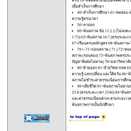
ครบ 16=ทดลองเรียน(บัณฑิตศึกษา) 
เพื่อสำเร็จการศึกษา
40=สำเร็จการศึกษา 41=ทดสอบ 4
ความรู้ครบเวลา
50=ลาออก
60=พ้นสภาพ ข้อ 11.2.2 (ไม่ลงทะ
1.75) 63=พ้นสภาพ 16.7 (ครบระยะเว
67=เรียนครบหลักสูตร 68=พ้นสภาพ-ใ
70=- 71=ถอนสภาพ ( 71 ) 72=หมด
สภาพ (รอบสอง) 75=พ้นสภาพครบระยะ
ปัญหาพิเศษไม่ผ่าน) 78=มหาวิทยาลั
80=ย้ายออก 81=ย้ายวิทยาเขต 83=
ความรู้ แลกเปลี่ยน และใต้หวัน 8
สภาพไม่ชำระค่าธรรมเนียมการศึก
90=เสียชีวิต 91=พ้นสภาพไม่ผ่า
25.8 (ครบระยะเวลา 2546) 94=พ้นส
และค่าธรรมเนียมต่างๆ ตามระยะเวล
พ้นสภาพการเป็นนักศึกษา