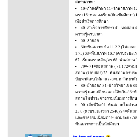
สถานภาพ :
10=กำลังศึกษา 11=รักษาสภาพ 1
ครบ 16=ทดลองเรียน(บัณฑิตศึกษา) 
เพื่อสำเร็จการศึกษา
40=สำเร็จการศึกษา 41=ทดสอบ 4
ความรู้ครบเวลา
50=ลาออก
60=พ้นสภาพ ข้อ 11.2.2 (ไม่ลงทะ
1.75) 63=พ้นสภาพ 16.7 (ครบระยะเว
67=เรียนครบหลักสูตร 68=พ้นสภาพ-ใ
70=- 71=ถอนสภาพ ( 71 ) 72=หมด
สภาพ (รอบสอง) 75=พ้นสภาพครบระยะ
ปัญหาพิเศษไม่ผ่าน) 78=มหาวิทยาลั
80=ย้ายออก 81=ย้ายวิทยาเขต 83=
ความรู้ แลกเปลี่ยน และใต้หวัน 8
สภาพไม่ชำระค่าธรรมเนียมการศึก
90=เสียชีวิต 91=พ้นสภาพไม่ผ่า
25.8 (ครบระยะเวลา 2546) 94=พ้นส
และค่าธรรมเนียมต่างๆ ตามระยะเวล
พ้นสภาพการเป็นนักศึกษา