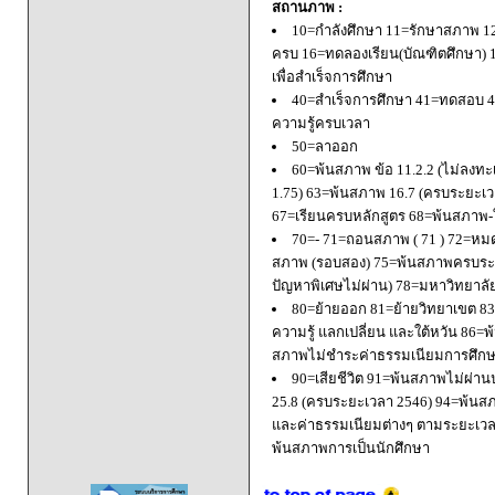
สถานภาพ :
10=กำลังศึกษา 11=รักษาสภาพ 1
ครบ 16=ทดลองเรียน(บัณฑิตศึกษา) 
เพื่อสำเร็จการศึกษา
40=สำเร็จการศึกษา 41=ทดสอบ 4
ความรู้ครบเวลา
50=ลาออก
60=พ้นสภาพ ข้อ 11.2.2 (ไม่ลงทะ
1.75) 63=พ้นสภาพ 16.7 (ครบระยะเว
67=เรียนครบหลักสูตร 68=พ้นสภาพ-ใ
70=- 71=ถอนสภาพ ( 71 ) 72=หมด
สภาพ (รอบสอง) 75=พ้นสภาพครบระยะ
ปัญหาพิเศษไม่ผ่าน) 78=มหาวิทยาลั
80=ย้ายออก 81=ย้ายวิทยาเขต 83=
ความรู้ แลกเปลี่ยน และใต้หวัน 8
สภาพไม่ชำระค่าธรรมเนียมการศึก
90=เสียชีวิต 91=พ้นสภาพไม่ผ่า
25.8 (ครบระยะเวลา 2546) 94=พ้นส
และค่าธรรมเนียมต่างๆ ตามระยะเวล
พ้นสภาพการเป็นนักศึกษา