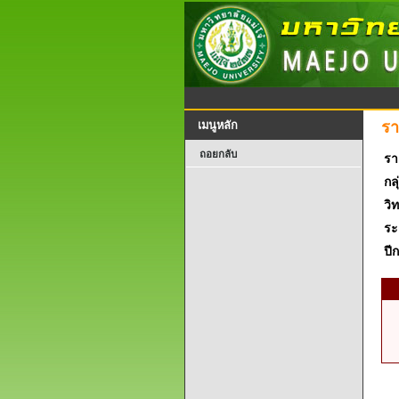
รา
เมนูหลัก
ถอยกลับ
รา
กลุ
วิ
ระ
ปี