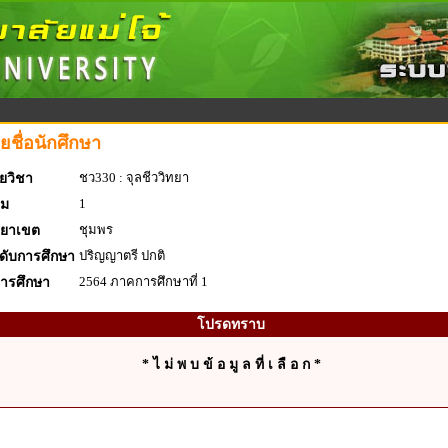
ยชื่อนักศึกษา
ชว330 : จุลชีววิทยา
ยวิชา
1
่ม
ชุมพร
ทยาเขต
ปริญญาตรี ปกติ
ดับการศึกษา
2564 ภาคการศึกษาที่ 1
การศึกษา
โปรดทราบ
* ไ ม่ พ บ ข้ อ มู ล ที่ เ ลื อ ก *