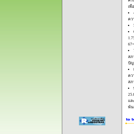
ครบ
เพื
ควา
1.7
67=
สภา
ปัญ
ควา
สภ
25.
และ
พ้น