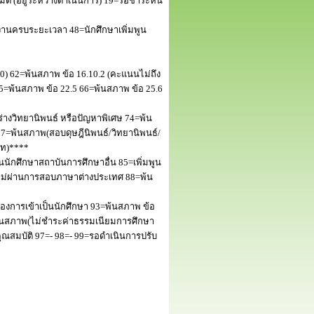
 (อยู่ระหว่างดำเนินการ) 19=รอชำระหนี้
านครบระยะเวลา 48=นักศึกษาเพิ่มพูน
50) 62=พ้นสภาพ ข้อ 16.10.2 (คะแนนไม่ถึง
5=พ้นสภาพ ข้อ 22.5 66=พ้นสภาพ ข้อ 25.6
างวิทยานิพนธ์ หรือปัญหาพิเศษ 74=พ้น
=พ้นสภาพ(สอบดุษฎีนิพนธ์/วิทยานิพนธ์/
โท)****
นักศึกษาสถาบันการศึกษาอื่น 85=เพิ่มพูน
พไม่ผ่านการสอบภาษาต่างประเทศ 88=พ้น
งการเข้าเป็นนักศึกษา 93=พ้นสภาพ ข้อ
พ้นสภาพ(ไม่ชำระค่าธรรมเนียมการศึกษา
สมบัติ 97=- 98=- 99=รอดำเนินการปรับ