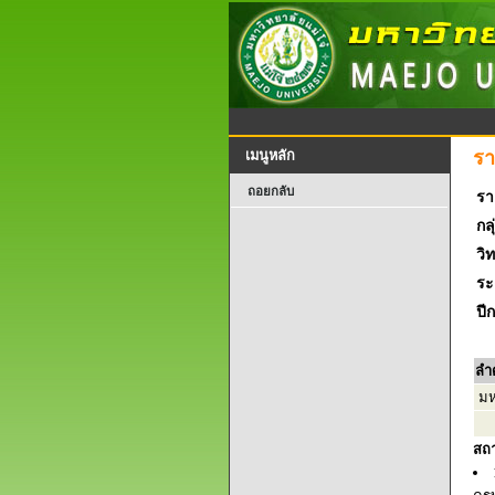
รา
เมนูหลัก
ถอยกลับ
รา
กลุ
วิ
ระ
ปี
ลำ
มห
สถ