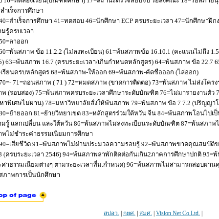
 16=ทดลองเรียน(บัณฑิตศึกษา) 17=สถานะตรวจสอบจบ รอส่งคณะ 18=รอสภาอนุมัติ
่อสำเร็จการศึกษา
40=สำเร็จการศึกษา 41=ทดสอบ 46=นักศึกษา ECP ครบระยะเวลา 47=นักศึกษาฝึกง
มรู้ครบเวลา
50=ลาออก
60=พ้นสภาพ ข้อ 11.2.2 (ไม่ลงทะเบียน) 61=พ้นสภาพข้อ 16.10.1 (คะแนนไม่ถึง 1.
5) 63=พ้นสภาพ 16.7 (ครบระยะเวลา/เกินกำหนดหลักสูตร) 64=พ้นสภาพ ข้อ 22.7 6
เรียนครบหลักสูตร 68=พ้นสภาพ-ให้ออก 69=พ้นสภาพ-คัดชื่อออก (ไล่ออก)
70=- 71=ถอนสภาพ ( 71 ) 72=หมดสภาพ (ขาดการติดต่อ) 73=พ้นสภาพ ไม่ส่งโครงร่
พ (รอบสอง) 75=พ้นสภาพครบระยะเวลาศึกษาระดับบัณฑิต 76=ไม่มารายงานตัว 77
หาพิเศษไม่ผ่าน) 78=มหาวิทยาลัยสั่งให้พ้นสภาพ 79=พ้นสภาพ ข้อ 7 7.2 (ปริญญา
80=ย้ายออก 81=ย้ายวิทยาเขต 83=หลักสูตรร่วมใต้หวัน จีน 84=พ้นสภาพโอนไปเป็น
มรู้ แลกเปลี่ยน และใต้หวัน 86=พ้นสภาพไม่ลงทะเบียนระดับบัณฑิต 87=พ้นสภา
าพไม่ชำระค่าธรรมเนียมการศึกษา
90=เสียชีวิต 91=พ้นสภาพไม่ผ่านประมวลความรอบรู้ 92=พ้นสภาพขาดคุณสมบัติขอ
8 (ครบระยะเวลา 2546) 94=พ้นสภาพลาพักติดต่อกันเกิน2ภาคการศึกษาปกติ 95=
ค่าธรรมเนียมต่างๆ ตามระยะเวลาที่ม.กำหนด) 96=พ้นสภาพไม่สามารถสอบผ่านคุณ
สภาพการเป็นนักศึกษา
สปอว.
|
กยศ.
|
สมศ.
|
Vision Net Co.Ltd.
|