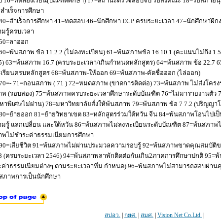
 16=ทดลองเรียน(บัณฑิตศึกษา) 17=สถานะตรวจสอบจบ รอส่งคณะ 18=รอสภาอนุมัติ
่อสำเร็จการศึกษา
40=สำเร็จการศึกษา 41=ทดสอบ 46=นักศึกษา ECP ครบระยะเวลา 47=นักศึกษาฝึกง
มรู้ครบเวลา
50=ลาออก
60=พ้นสภาพ ข้อ 11.2.2 (ไม่ลงทะเบียน) 61=พ้นสภาพข้อ 16.10.1 (คะแนนไม่ถึง 1.
5) 63=พ้นสภาพ 16.7 (ครบระยะเวลา/เกินกำหนดหลักสูตร) 64=พ้นสภาพ ข้อ 22.7 6
เรียนครบหลักสูตร 68=พ้นสภาพ-ให้ออก 69=พ้นสภาพ-คัดชื่อออก (ไล่ออก)
70=- 71=ถอนสภาพ ( 71 ) 72=หมดสภาพ (ขาดการติดต่อ) 73=พ้นสภาพ ไม่ส่งโครงร่
พ (รอบสอง) 75=พ้นสภาพครบระยะเวลาศึกษาระดับบัณฑิต 76=ไม่มารายงานตัว 77
หาพิเศษไม่ผ่าน) 78=มหาวิทยาลัยสั่งให้พ้นสภาพ 79=พ้นสภาพ ข้อ 7 7.2 (ปริญญา
80=ย้ายออก 81=ย้ายวิทยาเขต 83=หลักสูตรร่วมใต้หวัน จีน 84=พ้นสภาพโอนไปเป็น
มรู้ แลกเปลี่ยน และใต้หวัน 86=พ้นสภาพไม่ลงทะเบียนระดับบัณฑิต 87=พ้นสภา
าพไม่ชำระค่าธรรมเนียมการศึกษา
90=เสียชีวิต 91=พ้นสภาพไม่ผ่านประมวลความรอบรู้ 92=พ้นสภาพขาดคุณสมบัติขอ
8 (ครบระยะเวลา 2546) 94=พ้นสภาพลาพักติดต่อกันเกิน2ภาคการศึกษาปกติ 95=
ค่าธรรมเนียมต่างๆ ตามระยะเวลาที่ม.กำหนด) 96=พ้นสภาพไม่สามารถสอบผ่านคุณ
สภาพการเป็นนักศึกษา
สปอว.
|
กยศ.
|
สมศ.
|
Vision Net Co.Ltd.
|