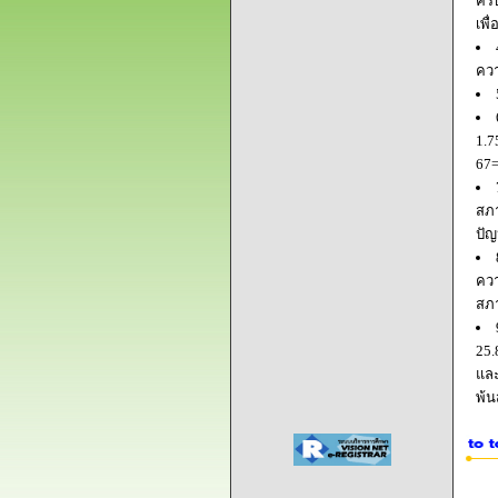
ครบ
เพื
ควา
1.7
67=
สภา
ปัญ
ควา
สภ
25.
และ
พ้น