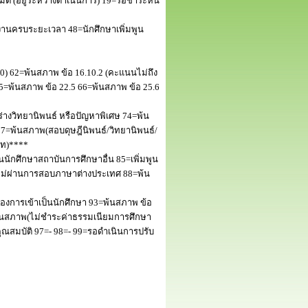
 (อยู่ระหว่างดำเนินการ) 19=รอชำระหนี้
านครบระยะเวลา 48=นักศึกษาเพิ่มพูน
50) 62=พ้นสภาพ ข้อ 16.10.2 (คะแนนไม่ถึง
5=พ้นสภาพ ข้อ 22.5 66=พ้นสภาพ ข้อ 25.6
างวิทยานิพนธ์ หรือปัญหาพิเศษ 74=พ้น
=พ้นสภาพ(สอบดุษฎีนิพนธ์/วิทยานิพนธ์/
โท)****
นักศึกษาสถาบันการศึกษาอื่น 85=เพิ่มพูน
พไม่ผ่านการสอบภาษาต่างประเทศ 88=พ้น
งการเข้าเป็นนักศึกษา 93=พ้นสภาพ ข้อ
พ้นสภาพ(ไม่ชำระค่าธรรมเนียมการศึกษา
สมบัติ 97=- 98=- 99=รอดำเนินการปรับ