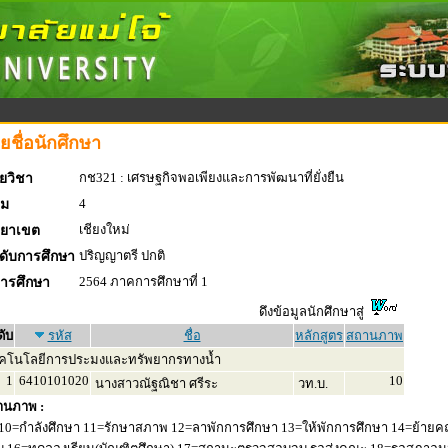
ยชื่อนักศึกษา
กช321 : เศรษฐกิจพอเพียงและการพัฒนาที่ยั่งยืน
ยวิชา
4
่ม
เชียงใหม่
ทยาเขต
ปริญญาตรี ปกติ
ดับการศึกษา
2564 ภาคการศึกษาที่ 1
การศึกษา
ดึงข้อมูลนักศึกษาสู่
ดับ
รหัส
ชื่อ
หลักสูตร
สถานภาพ
คโนโลยีการประมงและทรัพยากรทางน้ำ
1
6410101020
10
นางสาวณัฐณิชา ศรีระ
วท.บ.
านภาพ :
10=กำลังศึกษา 11=รักษาสภาพ 12=ลาพักการศึกษา 13=ให้พักการศึกษา 14=ย้ายค