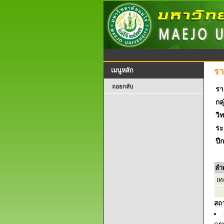
รา
เมนูหลัก
ถอยกลับ
รา
กลุ
วิ
ระ
ปี
ลำ
เท
สถ