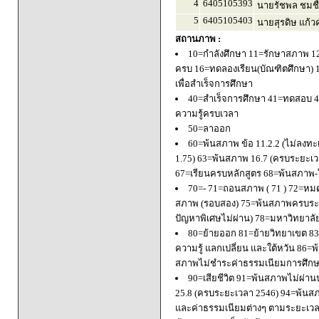
4
6405105393
นายรัชพล ชมชื
5
6405105403
นายสุรดิษ แก้ว
สถานภาพ :
10=กำลังศึกษา 11=รักษาสภาพ 1
ครบ 16=ทดลองเรียน(บัณฑิตศึกษา) 
เพื่อสำเร็จการศึกษา
40=สำเร็จการศึกษา 41=ทดสอบ 4
ความรู้ครบเวลา
50=ลาออก
60=พ้นสภาพ ข้อ 11.2.2 (ไม่ลงทะ
1.75) 63=พ้นสภาพ 16.7 (ครบระยะเว
67=เรียนครบหลักสูตร 68=พ้นสภาพ-ใ
70=- 71=ถอนสภาพ ( 71 ) 72=หมด
สภาพ (รอบสอง) 75=พ้นสภาพครบระยะ
ปัญหาพิเศษไม่ผ่าน) 78=มหาวิทยาลั
80=ย้ายออก 81=ย้ายวิทยาเขต 83=
ความรู้ แลกเปลี่ยน และใต้หวัน 8
สภาพไม่ชำระค่าธรรมเนียมการศึก
90=เสียชีวิต 91=พ้นสภาพไม่ผ่า
25.8 (ครบระยะเวลา 2546) 94=พ้นส
และค่าธรรมเนียมต่างๆ ตามระยะเวล