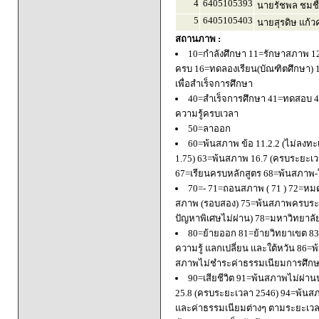
4
6405105393
นายรัชพล ชมชื
5
6405105403
นายสุรดิษ แก้ว
สถานภาพ :
10=กำลังศึกษา 11=รักษาสภาพ 1
ครบ 16=ทดลองเรียน(บัณฑิตศึกษา) 
เพื่อสำเร็จการศึกษา
40=สำเร็จการศึกษา 41=ทดสอบ 4
ความรู้ครบเวลา
50=ลาออก
60=พ้นสภาพ ข้อ 11.2.2 (ไม่ลงทะ
1.75) 63=พ้นสภาพ 16.7 (ครบระยะเว
67=เรียนครบหลักสูตร 68=พ้นสภาพ-ใ
70=- 71=ถอนสภาพ ( 71 ) 72=หมด
สภาพ (รอบสอง) 75=พ้นสภาพครบระยะ
ปัญหาพิเศษไม่ผ่าน) 78=มหาวิทยาลั
80=ย้ายออก 81=ย้ายวิทยาเขต 83=
ความรู้ แลกเปลี่ยน และใต้หวัน 8
สภาพไม่ชำระค่าธรรมเนียมการศึก
90=เสียชีวิต 91=พ้นสภาพไม่ผ่า
25.8 (ครบระยะเวลา 2546) 94=พ้นส
และค่าธรรมเนียมต่างๆ ตามระยะเวล