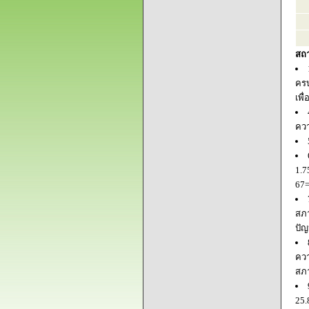
สถ
ครบ
เพื
ควา
1.7
67=
สภา
ปัญ
ควา
สภ
25.