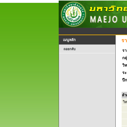
รา
เมนูหลัก
ถอยกลับ
รา
กลุ
วิ
ระ
ปี
ลำ
วิ