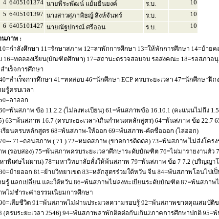
4
6405101374
10
นายพีระพัฒน์ แย้มยืนยงค์
ร.บ.
5
6405101397
10
นางสาวศุภาพิธญ์ สิงห์จันทร์
ร.บ.
6
6405101427
10
นายณัฐปกรณ์ ศรีออน
ร.บ.
านภาพ :
10=กำลังศึกษา 11=รักษาสภาพ 12=ลาพักการศึกษา 13=ให้พักการศึกษา 14=ย้ายค
 16=ทดลองเรียน(บัณฑิตศึกษา) 17=สถานะตรวจสอบจบ รอส่งคณะ 18=รอสภาอนุมัติ
่อสำเร็จการศึกษา
40=สำเร็จการศึกษา 41=ทดสอบ 46=นักศึกษา ECP ครบระยะเวลา 47=นักศึกษาฝึกง
มรู้ครบเวลา
50=ลาออก
60=พ้นสภาพ ข้อ 11.2.2 (ไม่ลงทะเบียน) 61=พ้นสภาพข้อ 16.10.1 (คะแนนไม่ถึง 1.
5) 63=พ้นสภาพ 16.7 (ครบระยะเวลา/เกินกำหนดหลักสูตร) 64=พ้นสภาพ ข้อ 22.7 6
เรียนครบหลักสูตร 68=พ้นสภาพ-ให้ออก 69=พ้นสภาพ-คัดชื่อออก (ไล่ออก)
70=- 71=ถอนสภาพ ( 71 ) 72=หมดสภาพ (ขาดการติดต่อ) 73=พ้นสภาพ ไม่ส่งโครงร่
พ (รอบสอง) 75=พ้นสภาพครบระยะเวลาศึกษาระดับบัณฑิต 76=ไม่มารายงานตัว 77
หาพิเศษไม่ผ่าน) 78=มหาวิทยาลัยสั่งให้พ้นสภาพ 79=พ้นสภาพ ข้อ 7 7.2 (ปริญญา
80=ย้ายออก 81=ย้ายวิทยาเขต 83=หลักสูตรร่วมใต้หวัน จีน 84=พ้นสภาพโอนไปเป็น
มรู้ แลกเปลี่ยน และใต้หวัน 86=พ้นสภาพไม่ลงทะเบียนระดับบัณฑิต 87=พ้นสภา
าพไม่ชำระค่าธรรมเนียมการศึกษา
90=เสียชีวิต 91=พ้นสภาพไม่ผ่านประมวลความรอบรู้ 92=พ้นสภาพขาดคุณสมบัติขอ
8 (ครบระยะเวลา 2546) 94=พ้นสภาพลาพักติดต่อกันเกิน2ภาคการศึกษาปกติ 95=