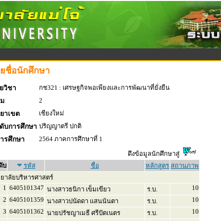
ยชื่อนักศึกษา
กช321 : เศรษฐกิจพอเพียงและการพัฒนาที่ยั่งยืน
ยวิชา
2
่ม
เชียงใหม่
ทยาเขต
ปริญญาตรี ปกติ
ดับการศึกษา
2564 ภาคการศึกษาที่ 1
การศึกษา
ดึงข้อมูลนักศึกษาสู่
ดับ
รหัส
ชื่อ
หลักสูตร
สถานภาพ
ทยาลัยบริหารศาสตร์
1
6405101347
10
นางสาวธนิกา เข็มเขียว
ร.บ.
2
6405101359
10
นางสาวปนัดดา แสนนันตา
ร.บ.
3
6405101362
10
นายปรัชญาเมธี ศรีปัตเนตร
ร.บ.