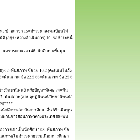
ณะ/ย้ายสาขา 15=ชำระค่าลงทะเบียนไม่
 (อยู่ระหว่างดำเนินการ) 19=รอชำระหนี้
านครบระยะเวลา 48=นักศึกษาเพิ่มพูน
50) 62=พ้นสภาพ ข้อ 16.10.2 (คะแนนไม่ถึง
5=พ้นสภาพ ข้อ 22.5 66=พ้นสภาพ ข้อ 25.6
างวิทยานิพนธ์ หรือปัญหาพิเศษ 74=พ้น
=พ้นสภาพ(สอบดุษฎีนิพนธ์/วิทยานิพนธ์/
โท)****
นักศึกษาสถาบันการศึกษาอื่น 85=เพิ่มพูน
พไม่ผ่านการสอบภาษาต่างประเทศ 88=พ้น
งการเข้าเป็นนักศึกษา 93=พ้นสภาพ ข้อ
พ้นสภาพ(ไม่ชำระค่าธรรมเนียมการศึกษา