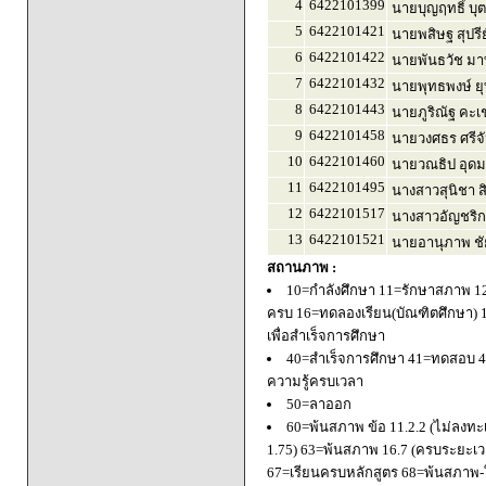
4
6422101399
นายบุญฤทธิ์ บุ
5
6422101421
นายพสิษฐ สุปรี
6
6422101422
นายพันธวัช มา
7
6422101432
นายพุทธพงษ์ ยุ
8
6422101443
นายภูริณัฐ คะเ
9
6422101458
นายวงศธร ศรีจ
10
6422101460
นายวณธิป อุดม
11
6422101495
นางสาวสุนิชา ส
12
6422101517
นางสาวอัญชริก
13
6422101521
นายอานุภาพ ชั
สถานภาพ :
10=กำลังศึกษา 11=รักษาสภาพ 1
ครบ 16=ทดลองเรียน(บัณฑิตศึกษา) 
เพื่อสำเร็จการศึกษา
40=สำเร็จการศึกษา 41=ทดสอบ 4
ความรู้ครบเวลา
50=ลาออก
60=พ้นสภาพ ข้อ 11.2.2 (ไม่ลงทะ
1.75) 63=พ้นสภาพ 16.7 (ครบระยะเว
67=เรียนครบหลักสูตร 68=พ้นสภาพ-ใ