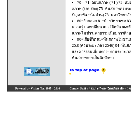
70=- 71=ถอนสภาพ ( 71 ) 72=หมด
สภาพ (รอบสอง) 75=พ้นสภาพครบระยะ
ปัญหาพิเศษไม่ผ่าน) 78=มหาวิทยาลั
80=ย้ายออก 81=ย้ายวิทยาเขต 83=
ความรู้ แลกเปลี่ยน และใต้หวัน 8
สภาพไม่ชำระค่าธรรมเนียมการศึก
90=เสียชีวิต 91=พ้นสภาพไม่ผ่า
25.8 (ครบระยะเวลา 2546) 94=พ้นส
และค่าธรรมเนียมต่างๆ ตามระยะเวล
พ้นสภาพการเป็นนักศึกษา
Powered by Vision Net, 1995 - 2010
Contact Staff : กลุ่มภารกิจทะเบียนเรียน ประมวลผ