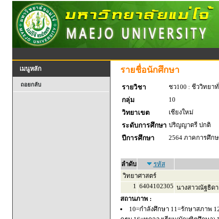
รายชื่อนักศึกษา
เมนูหลัก
ถอยกลับ
ชว100 : ชีววิทยาทั
รายวิชา
10
กลุ่ม
เชียงใหม่
วิทยาเขต
ปริญญาตรี ปกติ
ระดับการศึกษา
2564 ภาคการศึกษา
ปีการศึกษา
ลำดับ
รหัส
วิทยาศาสตร์
1
6404102305
นางสาวณัฐธิดา เ
สถานภาพ :
10=กำลังศึกษา 11=รักษาสภาพ 1