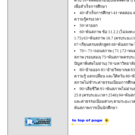
ครบ 16=ทดลองเรียน(บัณฑิตศึกษา) 
เพื่อสำเร็จการศึกษา
40=สำเร็จการศึกษา 41=ทดสอบ 4
ความรู้ครบเวลา
50=ลาออก
60=พ้นสภาพ ข้อ 11.2.2 (ไม่ลงทะ
1.75) 63=พ้นสภาพ 16.7 (ครบระยะเว
67=เรียนครบหลักสูตร 68=พ้นสภาพ-ใ
70=- 71=ถอนสภาพ ( 71 ) 72=หมด
สภาพ (รอบสอง) 75=พ้นสภาพครบระยะ
ปัญหาพิเศษไม่ผ่าน) 78=มหาวิทยาลั
80=ย้ายออก 81=ย้ายวิทยาเขต 83=
ความรู้ แลกเปลี่ยน และใต้หวัน 8
สภาพไม่ชำระค่าธรรมเนียมการศึก
90=เสียชีวิต 91=พ้นสภาพไม่ผ่า
25.8 (ครบระยะเวลา 2546) 94=พ้นส
และค่าธรรมเนียมต่างๆ ตามระยะเวล
พ้นสภาพการเป็นนักศึกษา