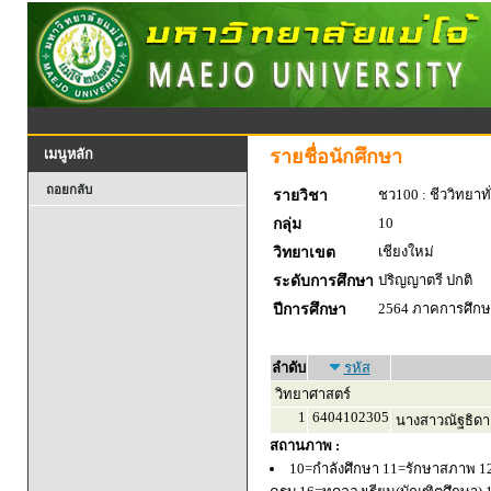
รายชื่อนักศึกษา
เมนูหลัก
ถอยกลับ
ชว100 : ชีววิทยาทั
รายวิชา
10
กลุ่ม
เชียงใหม่
วิทยาเขต
ปริญญาตรี ปกติ
ระดับการศึกษา
2564 ภาคการศึกษา
ปีการศึกษา
ลำดับ
รหัส
วิทยาศาสตร์
1
6404102305
นางสาวณัฐธิดา เ
สถานภาพ :
10=กำลังศึกษา 11=รักษาสภาพ 1