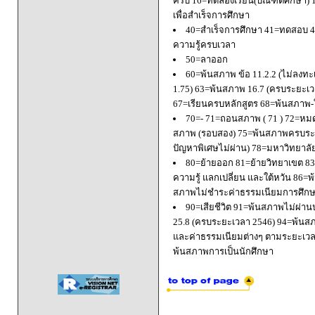
ครบ 16=ทดลองเรียน(บัณฑิตศึกษา) 
เพื่อสำเร็จการศึกษา
40=สำเร็จการศึกษา 41=ทดสอบ 4
ความรู้ครบเวลา
50=ลาออก
60=พ้นสภาพ ข้อ 11.2.2 (ไม่ลงทะ
1.75) 63=พ้นสภาพ 16.7 (ครบระยะเว
67=เรียนครบหลักสูตร 68=พ้นสภาพ-ใ
70=- 71=ถอนสภาพ ( 71 ) 72=หมด
สภาพ (รอบสอง) 75=พ้นสภาพครบระยะ
ปัญหาพิเศษไม่ผ่าน) 78=มหาวิทยาลั
80=ย้ายออก 81=ย้ายวิทยาเขต 83=
ความรู้ แลกเปลี่ยน และใต้หวัน 8
สภาพไม่ชำระค่าธรรมเนียมการศึก
90=เสียชีวิต 91=พ้นสภาพไม่ผ่า
25.8 (ครบระยะเวลา 2546) 94=พ้นส
และค่าธรรมเนียมต่างๆ ตามระยะเวล
พ้นสภาพการเป็นนักศึกษา