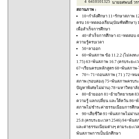
4
6410101325
นายยศพนธ์ วรร
สถานภาพ :
10=กำลังศึกษา 11=รักษาสภาพ 1
ครบ 16=ทดลองเรียน(บัณฑิตศึกษา) 
เพื่อสำเร็จการศึกษา
40=สำเร็จการศึกษา 41=ทดสอบ 4
ความรู้ครบเวลา
50=ลาออก
60=พ้นสภาพ ข้อ 11.2.2 (ไม่ลงทะ
1.75) 63=พ้นสภาพ 16.7 (ครบระยะเว
67=เรียนครบหลักสูตร 68=พ้นสภาพ-ใ
70=- 71=ถอนสภาพ ( 71 ) 72=หมด
สภาพ (รอบสอง) 75=พ้นสภาพครบระยะ
ปัญหาพิเศษไม่ผ่าน) 78=มหาวิทยาลั
80=ย้ายออก 81=ย้ายวิทยาเขต 83=
ความรู้ แลกเปลี่ยน และใต้หวัน 8
สภาพไม่ชำระค่าธรรมเนียมการศึก
90=เสียชีวิต 91=พ้นสภาพไม่ผ่า
25.8 (ครบระยะเวลา 2546) 94=พ้นส
และค่าธรรมเนียมต่างๆ ตามระยะเวล
พ้นสภาพการเป็นนักศึกษา