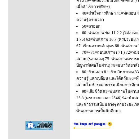
ครบ 16=ทดลองเรียน(บัณฑิตศึกษา) 
เพื่อสำเร็จการศึกษา
40=สำเร็จการศึกษา 41=ทดสอบ 4
ความรู้ครบเวลา
50=ลาออก
60=พ้นสภาพ ข้อ 11.2.2 (ไม่ลงทะ
1.75) 63=พ้นสภาพ 16.7 (ครบระยะเว
67=เรียนครบหลักสูตร 68=พ้นสภาพ-ใ
70=- 71=ถอนสภาพ ( 71 ) 72=หมด
สภาพ (รอบสอง) 75=พ้นสภาพครบระยะ
ปัญหาพิเศษไม่ผ่าน) 78=มหาวิทยาลั
80=ย้ายออก 81=ย้ายวิทยาเขต 83=
ความรู้ แลกเปลี่ยน และใต้หวัน 8
สภาพไม่ชำระค่าธรรมเนียมการศึก
90=เสียชีวิต 91=พ้นสภาพไม่ผ่า
25.8 (ครบระยะเวลา 2546) 94=พ้นส
และค่าธรรมเนียมต่างๆ ตามระยะเวล
พ้นสภาพการเป็นนักศึกษา