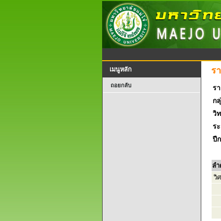
รา
เมนูหลัก
ถอยกลับ
รา
กลุ
วิ
ระ
ปี
ลำ
วิ