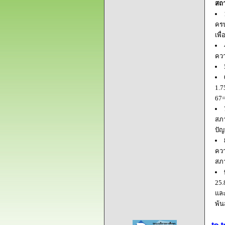
สถ
ครบ
เพื
ควา
1.7
67=
สภา
ปัญ
ควา
สภ
25.
และ
พ้น