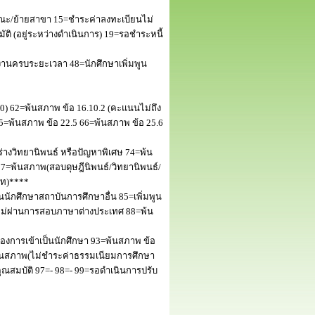
ณะ/ย้ายสาขา 15=ชำระค่าลงทะเบียนไม่
 (อยู่ระหว่างดำเนินการ) 19=รอชำระหนี้
านครบระยะเวลา 48=นักศึกษาเพิ่มพูน
50) 62=พ้นสภาพ ข้อ 16.10.2 (คะแนนไม่ถึง
5=พ้นสภาพ ข้อ 22.5 66=พ้นสภาพ ข้อ 25.6
างวิทยานิพนธ์ หรือปัญหาพิเศษ 74=พ้น
=พ้นสภาพ(สอบดุษฎีนิพนธ์/วิทยานิพนธ์/
โท)****
นักศึกษาสถาบันการศึกษาอื่น 85=เพิ่มพูน
พไม่ผ่านการสอบภาษาต่างประเทศ 88=พ้น
งการเข้าเป็นนักศึกษา 93=พ้นสภาพ ข้อ
พ้นสภาพ(ไม่ชำระค่าธรรมเนียมการศึกษา
สมบัติ 97=- 98=- 99=รอดำเนินการปรับ