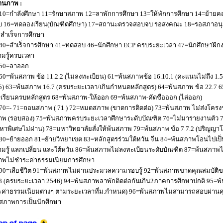
านภาพ :
10=กำลังศึกษา 11=รักษาสภาพ 12=ลาพักการศึกษา 13=ให้พักการศึกษา 14=ย้ายค
 16=ทดลองเรียน(บัณฑิตศึกษา) 17=สถานะตรวจสอบจบ รอส่งคณะ 18=รอสภาอนุมัติ
่อสำเร็จการศึกษา
40=สำเร็จการศึกษา 41=ทดสอบ 46=นักศึกษา ECP ครบระยะเวลา 47=นักศึกษาฝึกง
มรู้ครบเวลา
50=ลาออก
60=พ้นสภาพ ข้อ 11.2.2 (ไม่ลงทะเบียน) 61=พ้นสภาพข้อ 16.10.1 (คะแนนไม่ถึง 1.
5) 63=พ้นสภาพ 16.7 (ครบระยะเวลา/เกินกำหนดหลักสูตร) 64=พ้นสภาพ ข้อ 22.7 6
เรียนครบหลักสูตร 68=พ้นสภาพ-ให้ออก 69=พ้นสภาพ-คัดชื่อออก (ไล่ออก)
70=- 71=ถอนสภาพ ( 71 ) 72=หมดสภาพ (ขาดการติดต่อ) 73=พ้นสภาพ ไม่ส่งโครงร่
พ (รอบสอง) 75=พ้นสภาพครบระยะเวลาศึกษาระดับบัณฑิต 76=ไม่มารายงานตัว 77
หาพิเศษไม่ผ่าน) 78=มหาวิทยาลัยสั่งให้พ้นสภาพ 79=พ้นสภาพ ข้อ 7 7.2 (ปริญญา
80=ย้ายออก 81=ย้ายวิทยาเขต 83=หลักสูตรร่วมใต้หวัน จีน 84=พ้นสภาพโอนไปเป็น
มรู้ แลกเปลี่ยน และใต้หวัน 86=พ้นสภาพไม่ลงทะเบียนระดับบัณฑิต 87=พ้นสภา
าพไม่ชำระค่าธรรมเนียมการศึกษา
90=เสียชีวิต 91=พ้นสภาพไม่ผ่านประมวลความรอบรู้ 92=พ้นสภาพขาดคุณสมบัติขอ
8 (ครบระยะเวลา 2546) 94=พ้นสภาพลาพักติดต่อกันเกิน2ภาคการศึกษาปกติ 95=
ค่าธรรมเนียมต่างๆ ตามระยะเวลาที่ม.กำหนด) 96=พ้นสภาพไม่สามารถสอบผ่านคุณ
สภาพการเป็นนักศึกษา