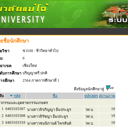
ยชื่อนักศึกษา
ชว100 : ชีววิทยาทั่วไป
ยวิชา
6
่ม
เชียงใหม่
ทยาเขต
ปริญญาตรี ปกติ
ดับการศึกษา
2564 ภาคการศึกษาที่ 1
การศึกษา
ดึงข้อมูลนักศึกษาสู่
ดับ
รหัส
ชื่อ
หลักสูตร
สถานภาพ
ศวกรรมและอุตสาหกรรมเกษตร
1
6403103307
10
นางสาวจิรภิญญา อิ่มประยูร
วท.บ.
2
6403103308
10
นางสาวจิรัชญา อิ่มประยูร
วท.บ.
3
6403103310
10
นางสาวชนนิกานต์ ไพรสันต์
วท.บ.