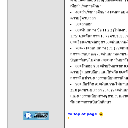
ครบ 16=ทดลองเรียน(บัณฑิตศึกษา) 
เพื่อสำเร็จการศึกษา
40=สำเร็จการศึกษา 41=ทดสอบ 4
ความรู้ครบเวลา
50=ลาออก
60=พ้นสภาพ ข้อ 11.2.2 (ไม่ลงทะ
1.75) 63=พ้นสภาพ 16.7 (ครบระยะเว
67=เรียนครบหลักสูตร 68=พ้นสภาพ-ใ
70=- 71=ถอนสภาพ ( 71 ) 72=หมด
สภาพ (รอบสอง) 75=พ้นสภาพครบระยะ
ปัญหาพิเศษไม่ผ่าน) 78=มหาวิทยาลั
80=ย้ายออก 81=ย้ายวิทยาเขต 83=
ความรู้ แลกเปลี่ยน และใต้หวัน 8
สภาพไม่ชำระค่าธรรมเนียมการศึก
90=เสียชีวิต 91=พ้นสภาพไม่ผ่า
25.8 (ครบระยะเวลา 2546) 94=พ้นส
และค่าธรรมเนียมต่างๆ ตามระยะเวล
พ้นสภาพการเป็นนักศึกษา