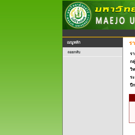
รา
เมนูหลัก
ถอยกลับ
รา
กลุ
วิ
ระ
ปี