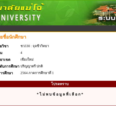
ยชื่อนักศึกษา
ชว330 : จุลชีววิทยา
ยวิชา
4
่ม
เชียงใหม่
ทยาเขต
ปริญญาตรี ปกติ
ดับการศึกษา
2564 ภาคการศึกษาที่ 1
การศึกษา
โปรดทราบ
* ไ ม่ พ บ ข้ อ มู ล ที่ เ ลื อ ก *