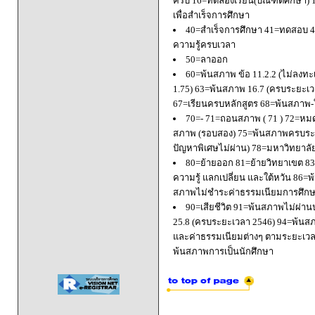
ครบ 16=ทดลองเรียน(บัณฑิตศึกษา) 
เพื่อสำเร็จการศึกษา
40=สำเร็จการศึกษา 41=ทดสอบ 4
ความรู้ครบเวลา
50=ลาออก
60=พ้นสภาพ ข้อ 11.2.2 (ไม่ลงทะ
1.75) 63=พ้นสภาพ 16.7 (ครบระยะเว
67=เรียนครบหลักสูตร 68=พ้นสภาพ-ใ
70=- 71=ถอนสภาพ ( 71 ) 72=หมด
สภาพ (รอบสอง) 75=พ้นสภาพครบระยะ
ปัญหาพิเศษไม่ผ่าน) 78=มหาวิทยาลั
80=ย้ายออก 81=ย้ายวิทยาเขต 83=
ความรู้ แลกเปลี่ยน และใต้หวัน 8
สภาพไม่ชำระค่าธรรมเนียมการศึก
90=เสียชีวิต 91=พ้นสภาพไม่ผ่า
25.8 (ครบระยะเวลา 2546) 94=พ้นส
และค่าธรรมเนียมต่างๆ ตามระยะเวล
พ้นสภาพการเป็นนักศึกษา