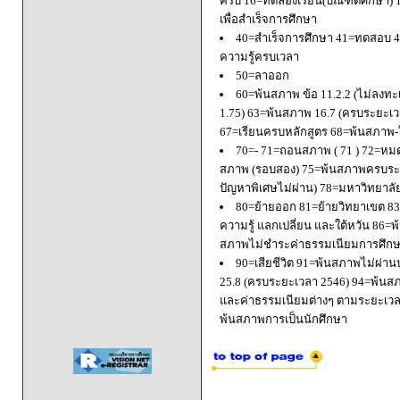
ครบ 16=ทดลองเรียน(บัณฑิตศึกษา) 
เพื่อสำเร็จการศึกษา
40=สำเร็จการศึกษา 41=ทดสอบ 4
ความรู้ครบเวลา
50=ลาออก
60=พ้นสภาพ ข้อ 11.2.2 (ไม่ลงทะ
1.75) 63=พ้นสภาพ 16.7 (ครบระยะเว
67=เรียนครบหลักสูตร 68=พ้นสภาพ-ใ
70=- 71=ถอนสภาพ ( 71 ) 72=หมด
สภาพ (รอบสอง) 75=พ้นสภาพครบระยะ
ปัญหาพิเศษไม่ผ่าน) 78=มหาวิทยาลั
80=ย้ายออก 81=ย้ายวิทยาเขต 83=
ความรู้ แลกเปลี่ยน และใต้หวัน 8
สภาพไม่ชำระค่าธรรมเนียมการศึก
90=เสียชีวิต 91=พ้นสภาพไม่ผ่า
25.8 (ครบระยะเวลา 2546) 94=พ้นส
และค่าธรรมเนียมต่างๆ ตามระยะเวล
พ้นสภาพการเป็นนักศึกษา