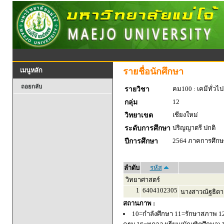
รายชื่อนักศึกษา
เมนูหลัก
ถอยกลับ
คม100 : เคมีทั่วไป
รายวิชา
12
กลุ่ม
เชียงใหม่
วิทยาเขต
ปริญญาตรี ปกติ
ระดับการศึกษา
2564 ภาคการศึกษา
ปีการศึกษา
ลำดับ
รหัส
วิทยาศาสตร์
1
6404102305
นางสาวณัฐธิดา เ
สถานภาพ :
10=กำลังศึกษา 11=รักษาสภาพ 1