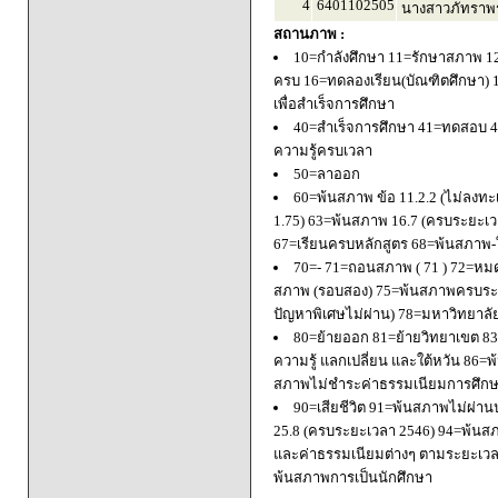
4
6401102505
นางสาวภัทราพร
สถานภาพ :
10=กำลังศึกษา 11=รักษาสภาพ 1
ครบ 16=ทดลองเรียน(บัณฑิตศึกษา) 
เพื่อสำเร็จการศึกษา
40=สำเร็จการศึกษา 41=ทดสอบ 4
ความรู้ครบเวลา
50=ลาออก
60=พ้นสภาพ ข้อ 11.2.2 (ไม่ลงทะ
1.75) 63=พ้นสภาพ 16.7 (ครบระยะเว
67=เรียนครบหลักสูตร 68=พ้นสภาพ-ใ
70=- 71=ถอนสภาพ ( 71 ) 72=หมด
สภาพ (รอบสอง) 75=พ้นสภาพครบระยะ
ปัญหาพิเศษไม่ผ่าน) 78=มหาวิทยาลั
80=ย้ายออก 81=ย้ายวิทยาเขต 83=
ความรู้ แลกเปลี่ยน และใต้หวัน 8
สภาพไม่ชำระค่าธรรมเนียมการศึก
90=เสียชีวิต 91=พ้นสภาพไม่ผ่า
25.8 (ครบระยะเวลา 2546) 94=พ้นส
และค่าธรรมเนียมต่างๆ ตามระยะเวล
พ้นสภาพการเป็นนักศึกษา