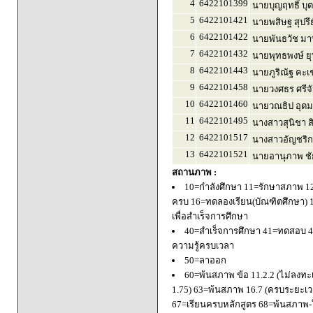
4
6422101399
นายบุญฤทธิ์ บุ
5
6422101421
นายพสิษฐ สุปรี
6
6422101422
นายพันธวัช มา
7
6422101432
นายพุทธพงษ์ ยุ
8
6422101443
นายภูริณัฐ คะเ
9
6422101458
นายวงศธร ศรีจ
10
6422101460
นายวณธิป อุดม
11
6422101495
นางสาวสุนิชา ส
12
6422101517
นางสาวอัญชริก
13
6422101521
นายอานุภาพ ชั
สถานภาพ :
10=กำลังศึกษา 11=รักษาสภาพ 1
ครบ 16=ทดลองเรียน(บัณฑิตศึกษา) 
เพื่อสำเร็จการศึกษา
40=สำเร็จการศึกษา 41=ทดสอบ 4
ความรู้ครบเวลา
50=ลาออก
60=พ้นสภาพ ข้อ 11.2.2 (ไม่ลงทะ
1.75) 63=พ้นสภาพ 16.7 (ครบระยะเว
67=เรียนครบหลักสูตร 68=พ้นสภาพ-ใ