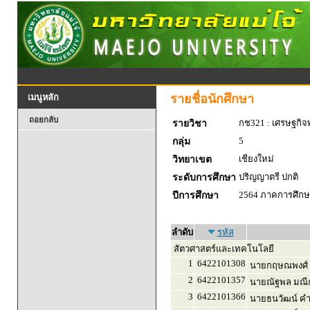
รายชื่อนักศึกษา
เมนูหลัก
ถอยกลับ
กช321 : เศรษฐกิจพ
รายวิชา
5
กลุ่ม
เชียงใหม่
วิทยาเขต
ปริญญาตรี ปกติ
ระดับการศึกษา
2564 ภาคการศึกษา
ปีการศึกษา
ลำดับ
รหัส
สัตวศาสตร์และเทคโนโลยี
1
6422101308
นายกฤษณพงศ์ 
2
6422101357
นายณัฐพล มณีก
3
6422101366
นายธนวัฒน์ ค