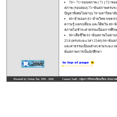
70=- 71=ถอนสภาพ ( 71 ) 72=หมด
สภาพ (รอบสอง) 75=พ้นสภาพครบระยะ
ปัญหาพิเศษไม่ผ่าน) 78=มหาวิทยาลั
80=ย้ายออก 81=ย้ายวิทยาเขต 83=
ความรู้ แลกเปลี่ยน และใต้หวัน 8
สภาพไม่ชำระค่าธรรมเนียมการศึก
90=เสียชีวิต 91=พ้นสภาพไม่ผ่า
25.8 (ครบระยะเวลา 2546) 94=พ้นส
และค่าธรรมเนียมต่างๆ ตามระยะเวล
พ้นสภาพการเป็นนักศึกษา
Powered by Vision Net, 1995 - 2010
Contact Staff : กลุ่มภารกิจทะเบียนเรียน ประมวลผ