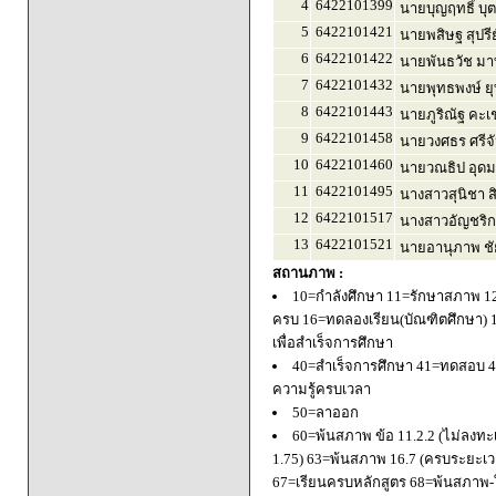
4
6422101399
นายบุญฤทธิ์ บุ
5
6422101421
นายพสิษฐ สุปรี
6
6422101422
นายพันธวัช มา
7
6422101432
นายพุทธพงษ์ ยุ
8
6422101443
นายภูริณัฐ คะเ
9
6422101458
นายวงศธร ศรีจ
10
6422101460
นายวณธิป อุดม
11
6422101495
นางสาวสุนิชา ส
12
6422101517
นางสาวอัญชริก
13
6422101521
นายอานุภาพ ชั
สถานภาพ :
10=กำลังศึกษา 11=รักษาสภาพ 1
ครบ 16=ทดลองเรียน(บัณฑิตศึกษา) 
เพื่อสำเร็จการศึกษา
40=สำเร็จการศึกษา 41=ทดสอบ 4
ความรู้ครบเวลา
50=ลาออก
60=พ้นสภาพ ข้อ 11.2.2 (ไม่ลงทะ
1.75) 63=พ้นสภาพ 16.7 (ครบระยะเว
67=เรียนครบหลักสูตร 68=พ้นสภาพ-ใ