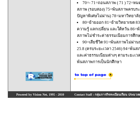
70=- 71=ถอนสภาพ ( 71 ) 72=หมด
สภาพ (รอบสอง) 75=พ้นสภาพครบระยะ
ปัญหาพิเศษไม่ผ่าน) 78=มหาวิทยาลั
80=ย้ายออก 81=ย้ายวิทยาเขต 83=
ความรู้ แลกเปลี่ยน และใต้หวัน 8
สภาพไม่ชำระค่าธรรมเนียมการศึก
90=เสียชีวิต 91=พ้นสภาพไม่ผ่า
25.8 (ครบระยะเวลา 2546) 94=พ้นส
และค่าธรรมเนียมต่างๆ ตามระยะเวล
พ้นสภาพการเป็นนักศึกษา
Powered by Vision Net, 1995 - 2010
Contact Staff : กลุ่มภารกิจทะเบียนเรียน ประมวลผ