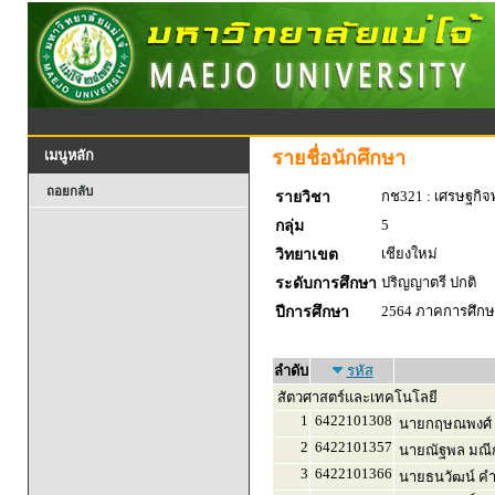
รายชื่อนักศึกษา
เมนูหลัก
ถอยกลับ
กช321 : เศรษฐกิจพ
รายวิชา
5
กลุ่ม
เชียงใหม่
วิทยาเขต
ปริญญาตรี ปกติ
ระดับการศึกษา
2564 ภาคการศึกษา
ปีการศึกษา
ลำดับ
รหัส
สัตวศาสตร์และเทคโนโลยี
1
6422101308
นายกฤษณพงศ์ 
2
6422101357
นายณัฐพล มณีก
3
6422101366
นายธนวัฒน์ ค