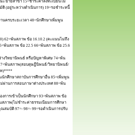
ณะ/ย้ายสาขา 15=ชำระค่าลงทะเบียนไม่
 (อยู่ระหว่างดำเนินการ) 19=รอชำระหนี้
านครบระยะเวลา 48=นักศึกษาเพิ่มพูน
50) 62=พ้นสภาพ ข้อ 16.10.2 (คะแนนไม่ถึง
5=พ้นสภาพ ข้อ 22.5 66=พ้นสภาพ ข้อ 25.6
างวิทยานิพนธ์ หรือปัญหาพิเศษ 74=พ้น
=พ้นสภาพ(สอบดุษฎีนิพนธ์/วิทยานิพนธ์/
โท)****
นักศึกษาสถาบันการศึกษาอื่น 85=เพิ่มพูน
พไม่ผ่านการสอบภาษาต่างประเทศ 88=พ้น
งการเข้าเป็นนักศึกษา 93=พ้นสภาพ ข้อ
พ้นสภาพ(ไม่ชำระค่าธรรมเนียมการศึกษา
สมบัติ 97=- 98=- 99=รอดำเนินการปรับ