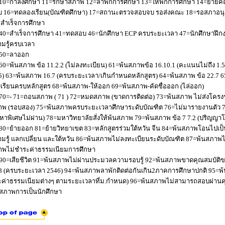
10=กำลังศึกษา 11=รักษาสภาพ 12=ลาพักการศึกษา 13=ให้พักการศึกษา 14=ย้ายค
 16=ทดลองเรียน(บัณฑิตศึกษา) 17=สถานะตรวจสอบจบ รอส่งคณะ 18=รอสภาอนุมัติ
่อสำเร็จการศึกษา
40=สำเร็จการศึกษา 41=ทดสอบ 46=นักศึกษา ECP ครบระยะเวลา 47=นักศึกษาฝึกง
มรู้ครบเวลา
50=ลาออก
60=พ้นสภาพ ข้อ 11.2.2 (ไม่ลงทะเบียน) 61=พ้นสภาพข้อ 16.10.1 (คะแนนไม่ถึง 1.
5) 63=พ้นสภาพ 16.7 (ครบระยะเวลา/เกินกำหนดหลักสูตร) 64=พ้นสภาพ ข้อ 22.7 6
เรียนครบหลักสูตร 68=พ้นสภาพ-ให้ออก 69=พ้นสภาพ-คัดชื่อออก (ไล่ออก)
70=- 71=ถอนสภาพ ( 71 ) 72=หมดสภาพ (ขาดการติดต่อ) 73=พ้นสภาพ ไม่ส่งโครงร่
พ (รอบสอง) 75=พ้นสภาพครบระยะเวลาศึกษาระดับบัณฑิต 76=ไม่มารายงานตัว 77
หาพิเศษไม่ผ่าน) 78=มหาวิทยาลัยสั่งให้พ้นสภาพ 79=พ้นสภาพ ข้อ 7 7.2 (ปริญญา
80=ย้ายออก 81=ย้ายวิทยาเขต 83=หลักสูตรร่วมใต้หวัน จีน 84=พ้นสภาพโอนไปเป็น
มรู้ แลกเปลี่ยน และใต้หวัน 86=พ้นสภาพไม่ลงทะเบียนระดับบัณฑิต 87=พ้นสภา
าพไม่ชำระค่าธรรมเนียมการศึกษา
90=เสียชีวิต 91=พ้นสภาพไม่ผ่านประมวลความรอบรู้ 92=พ้นสภาพขาดคุณสมบัติขอ
8 (ครบระยะเวลา 2546) 94=พ้นสภาพลาพักติดต่อกันเกิน2ภาคการศึกษาปกติ 95=
ค่าธรรมเนียมต่างๆ ตามระยะเวลาที่ม.กำหนด) 96=พ้นสภาพไม่สามารถสอบผ่านคุณ
สภาพการเป็นนักศึกษา