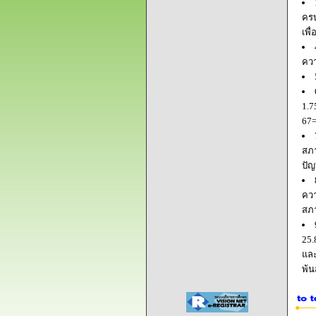
ครบ
เพื
ควา
1.7
67=
สภา
ปัญ
ควา
สภ
25.
และ
พ้น