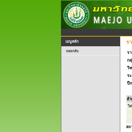
รา
เมนูหลัก
ถอยกลับ
รา
กลุ
วิ
ระ
ปี
ลำ
วิ
สถ