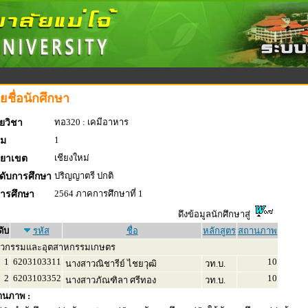
ยชื่อนักศึกษา
ทอ320 : เคมีอาหาร
ยวิชา
1
่ม
เชียงใหม่
ทยาเขต
ปริญญาตรี ปกติ
ดับการศึกษา
2564 ภาคการศึกษาที่ 1
การศึกษา
ดึงข้อมูลนักศึกษาสู่
ดับ
รหัส
ชื่อ
หลักสูตร
สถานภาพ
ศวกรรมและอุตสาหกรรมเกษตร
1
6203103311
10
นางสาวณิชารีย์ ไชยวุฒิ
วท.บ.
2
6203103352
10
นางสาวภัณฑิลา ศรีทอง
วท.บ.
านภาพ :