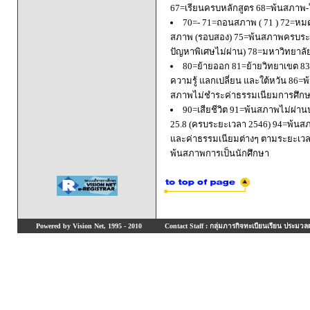
67=เรียนครบหลักสูตร 68=พ้นสภาพ-ใ
70=- 71=ถอนสภาพ ( 71 ) 72=หมด
สภาพ (รอบสอง) 75=พ้นสภาพครบระยะ
ปัญหาพิเศษไม่ผ่าน) 78=มหาวิทยาลั
80=ย้ายออก 81=ย้ายวิทยาเขต 83=
ความรู้ แลกเปลี่ยน และใต้หวัน 8
สภาพไม่ชำระค่าธรรมเนียมการศึก
90=เสียชีวิต 91=พ้นสภาพไม่ผ่า
25.8 (ครบระยะเวลา 2546) 94=พ้นส
และค่าธรรมเนียมต่างๆ ตามระยะเวล
พ้นสภาพการเป็นนักศึกษา
Powered by Vision Net, 1995 - 2010
Contact Staff : กลุ่มภารกิจทะเบียนเรียน ประมวลผ