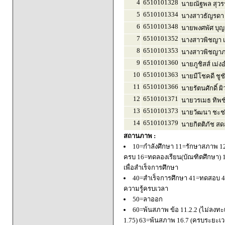
4
6510101328
นายณัฐพล สุว
5
6510101334
นางสาวธัญรดา ว
6
6510101348
นายพงศพัศ บุญเ
7
6510101352
นางสาวพิชญา เ
8
6510101353
นางสาวพิชญาภา 
9
6510101360
นายภูชิสส์ เม่ง
10
6510101363
นายมีโชคดี ชูช
11
6510101366
นายรัตนศักดิ์ ผิ
12
6510101371
นายวรเมธ ทิพช
13
6510101373
นายวัฒนา ชะช่า
14
6510101379
นายกิตติภัช ส
สถานภาพ :
10=กำลังศึกษา 11=รักษาสภาพ 1
ครบ 16=ทดลองเรียน(บัณฑิตศึกษา) 
เพื่อสำเร็จการศึกษา
40=สำเร็จการศึกษา 41=ทดสอบ 4
ความรู้ครบเวลา
50=ลาออก
60=พ้นสภาพ ข้อ 11.2.2 (ไม่ลงทะ
1.75) 63=พ้นสภาพ 16.7 (ครบระยะเว