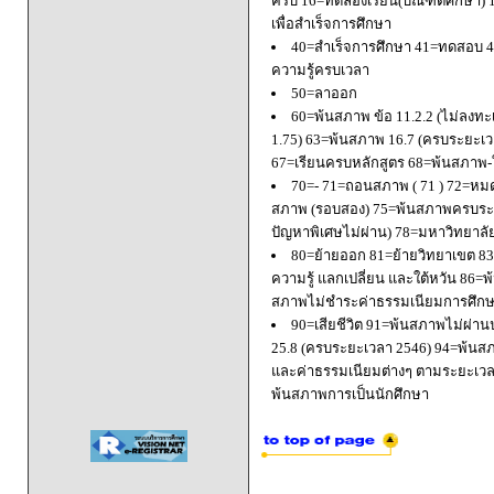
ครบ 16=ทดลองเรียน(บัณฑิตศึกษา) 
เพื่อสำเร็จการศึกษา
40=สำเร็จการศึกษา 41=ทดสอบ 4
ความรู้ครบเวลา
50=ลาออก
60=พ้นสภาพ ข้อ 11.2.2 (ไม่ลงทะ
1.75) 63=พ้นสภาพ 16.7 (ครบระยะเว
67=เรียนครบหลักสูตร 68=พ้นสภาพ-ใ
70=- 71=ถอนสภาพ ( 71 ) 72=หมด
สภาพ (รอบสอง) 75=พ้นสภาพครบระยะ
ปัญหาพิเศษไม่ผ่าน) 78=มหาวิทยาลั
80=ย้ายออก 81=ย้ายวิทยาเขต 83=
ความรู้ แลกเปลี่ยน และใต้หวัน 8
สภาพไม่ชำระค่าธรรมเนียมการศึก
90=เสียชีวิต 91=พ้นสภาพไม่ผ่า
25.8 (ครบระยะเวลา 2546) 94=พ้นส
และค่าธรรมเนียมต่างๆ ตามระยะเวล
พ้นสภาพการเป็นนักศึกษา