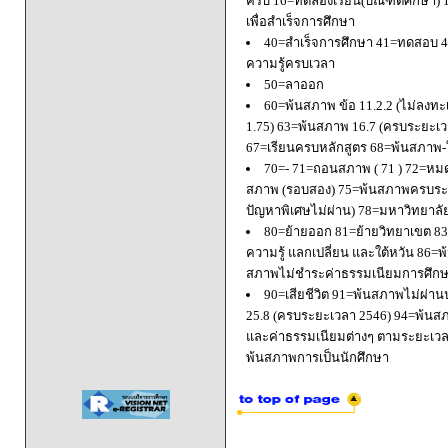
ครบ 16=ทดลองเรียน(บัณฑิตศึกษา) 
เพื่อสำเร็จการศึกษา
40=สำเร็จการศึกษา 41=ทดสอบ 4
ความรู้ครบเวลา
50=ลาออก
60=พ้นสภาพ ข้อ 11.2.2 (ไม่ลงทะ
1.75) 63=พ้นสภาพ 16.7 (ครบระยะเว
67=เรียนครบหลักสูตร 68=พ้นสภาพ-ใ
70=- 71=ถอนสภาพ ( 71 ) 72=หมด
สภาพ (รอบสอง) 75=พ้นสภาพครบระยะ
ปัญหาพิเศษไม่ผ่าน) 78=มหาวิทยาลั
80=ย้ายออก 81=ย้ายวิทยาเขต 83=
ความรู้ แลกเปลี่ยน และใต้หวัน 8
สภาพไม่ชำระค่าธรรมเนียมการศึก
90=เสียชีวิต 91=พ้นสภาพไม่ผ่า
25.8 (ครบระยะเวลา 2546) 94=พ้นส
และค่าธรรมเนียมต่างๆ ตามระยะเวล
พ้นสภาพการเป็นนักศึกษา