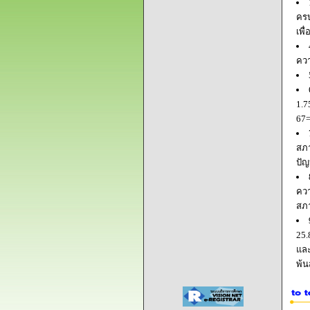
ครบ
เพื
ควา
1.7
67=
สภา
ปัญ
ควา
สภ
25.
และ
พ้น