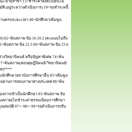
ณะ/ย้ายสาขา 15=ชำระค่าลงทะเบียนไม่
 (อยู่ระหว่างดำเนินการ) 19=รอชำระหนี้
านครบระยะเวลา 48=นักศึกษาเพิ่มพูน
50) 62=พ้นสภาพ ข้อ 16.10.2 (คะแนนไม่ถึง
5=พ้นสภาพ ข้อ 22.5 66=พ้นสภาพ ข้อ 25.6
างวิทยานิพนธ์ หรือปัญหาพิเศษ 74=พ้น
=พ้นสภาพ(สอบดุษฎีนิพนธ์/วิทยานิพนธ์/
โท)****
นักศึกษาสถาบันการศึกษาอื่น 85=เพิ่มพูน
พไม่ผ่านการสอบภาษาต่างประเทศ 88=พ้น
งการเข้าเป็นนักศึกษา 93=พ้นสภาพ ข้อ
พ้นสภาพ(ไม่ชำระค่าธรรมเนียมการศึกษา
สมบัติ 97=- 98=- 99=รอดำเนินการปรับ