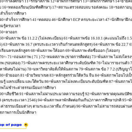
10=กำลังศึกษา 11=รักษาสภาพ 12=ลาพักการศึกษา 13=ให้พักการศึกษา 14=ย้ายค
 16=ทดลองเรียน(บัณฑิตศึกษา) 17=สถานะตรวจสอบจบ รอส่งคณะ 18=รอสภาอนุมัติ
่อสำเร็จการศึกษา
40=สำเร็จการศึกษา 41=ทดสอบ 46=นักศึกษา ECP ครบระยะเวลา 47=นักศึกษาฝึกง
มรู้ครบเวลา
50=ลาออก
60=พ้นสภาพ ข้อ 11.2.2 (ไม่ลงทะเบียน) 61=พ้นสภาพข้อ 16.10.1 (คะแนนไม่ถึง 1.
5) 63=พ้นสภาพ 16.7 (ครบระยะเวลา/เกินกำหนดหลักสูตร) 64=พ้นสภาพ ข้อ 22.7 6
เรียนครบหลักสูตร 68=พ้นสภาพ-ให้ออก 69=พ้นสภาพ-คัดชื่อออก (ไล่ออก)
70=- 71=ถอนสภาพ ( 71 ) 72=หมดสภาพ (ขาดการติดต่อ) 73=พ้นสภาพ ไม่ส่งโครงร่
พ (รอบสอง) 75=พ้นสภาพครบระยะเวลาศึกษาระดับบัณฑิต 76=ไม่มารายงานตัว 77
หาพิเศษไม่ผ่าน) 78=มหาวิทยาลัยสั่งให้พ้นสภาพ 79=พ้นสภาพ ข้อ 7 7.2 (ปริญญา
80=ย้ายออก 81=ย้ายวิทยาเขต 83=หลักสูตรร่วมใต้หวัน จีน 84=พ้นสภาพโอนไปเป็น
มรู้ แลกเปลี่ยน และใต้หวัน 86=พ้นสภาพไม่ลงทะเบียนระดับบัณฑิต 87=พ้นสภา
าพไม่ชำระค่าธรรมเนียมการศึกษา
90=เสียชีวิต 91=พ้นสภาพไม่ผ่านประมวลความรอบรู้ 92=พ้นสภาพขาดคุณสมบัติขอ
8 (ครบระยะเวลา 2546) 94=พ้นสภาพลาพักติดต่อกันเกิน2ภาคการศึกษาปกติ 95=
ค่าธรรมเนียมต่างๆ ตามระยะเวลาที่ม.กำหนด) 96=พ้นสภาพไม่สามารถสอบผ่านคุณ
สภาพการเป็นนักศึกษา