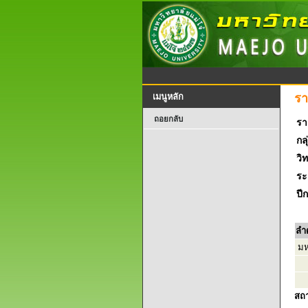
รา
เมนูหลัก
ถอยกลับ
รา
กลุ
วิ
ระ
ปี
ลำ
มหา
สถ