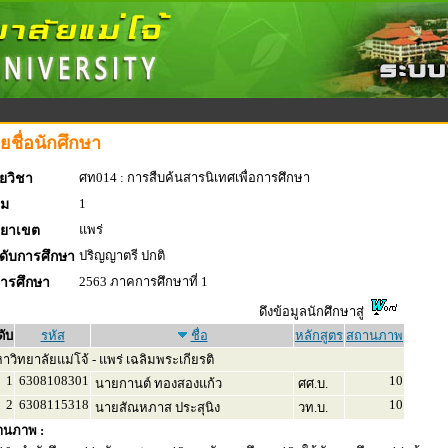
ยชื่อนักศึกษา
ศท014 : การสืบค้นสารนิเทศเพื่อการศึกษา
ยวิชา
1
่ม
แพร่
ทยาเขต
ปริญญาตรี ปกติ
ดับการศึกษา
2563 ภาคการศึกษาที่ 1
การศึกษา
ดึงข้อมูลนักศึกษาสู่
ดับ
รหัส
ชื่อ
หลักสูตร
สถานภาพ
วิทยาลัยแม่โจ้ - แพร่ เฉลิมพระเกียรติ
1
6308108301
10
นายกานต์ ทองสองแก้ว
ศศ.บ.
2
6308115318
10
นายสัณหภาส ประสุนิง
วท.บ.
านภาพ :