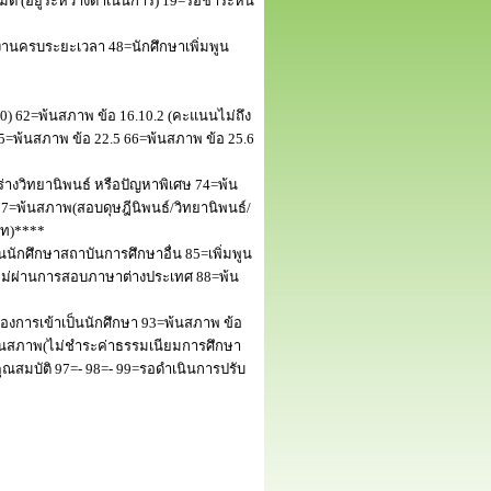
 (อยู่ระหว่างดำเนินการ) 19=รอชำระหนี้
านครบระยะเวลา 48=นักศึกษาเพิ่มพูน
50) 62=พ้นสภาพ ข้อ 16.10.2 (คะแนนไม่ถึง
5=พ้นสภาพ ข้อ 22.5 66=พ้นสภาพ ข้อ 25.6
างวิทยานิพนธ์ หรือปัญหาพิเศษ 74=พ้น
=พ้นสภาพ(สอบดุษฎีนิพนธ์/วิทยานิพนธ์/
โท)****
นักศึกษาสถาบันการศึกษาอื่น 85=เพิ่มพูน
พไม่ผ่านการสอบภาษาต่างประเทศ 88=พ้น
งการเข้าเป็นนักศึกษา 93=พ้นสภาพ ข้อ
พ้นสภาพ(ไม่ชำระค่าธรรมเนียมการศึกษา
สมบัติ 97=- 98=- 99=รอดำเนินการปรับ