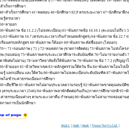
 16=ทดลองเรียน(บัณฑิตศึกษา) 17=สถานะตรวจสอบจบ รอส่งคณะ 18=รอสภาอนุมัติ
่อสำเร็จการศึกษา
40=สำเร็จการศึกษา 41=ทดสอบ 46=นักศึกษา ECP ครบระยะเวลา 47=นักศึกษาฝึกง
มรู้ครบเวลา
50=ลาออก
60=พ้นสภาพ ข้อ 11.2.2 (ไม่ลงทะเบียน) 61=พ้นสภาพข้อ 16.10.1 (คะแนนไม่ถึง 1.
5) 63=พ้นสภาพ 16.7 (ครบระยะเวลา/เกินกำหนดหลักสูตร) 64=พ้นสภาพ ข้อ 22.7 6
เรียนครบหลักสูตร 68=พ้นสภาพ-ให้ออก 69=พ้นสภาพ-คัดชื่อออก (ไล่ออก)
70=- 71=ถอนสภาพ ( 71 ) 72=หมดสภาพ (ขาดการติดต่อ) 73=พ้นสภาพ ไม่ส่งโครงร่
พ (รอบสอง) 75=พ้นสภาพครบระยะเวลาศึกษาระดับบัณฑิต 76=ไม่มารายงานตัว 77
หาพิเศษไม่ผ่าน) 78=มหาวิทยาลัยสั่งให้พ้นสภาพ 79=พ้นสภาพ ข้อ 7 7.2 (ปริญญา
80=ย้ายออก 81=ย้ายวิทยาเขต 83=หลักสูตรร่วมใต้หวัน จีน 84=พ้นสภาพโอนไปเป็น
มรู้ แลกเปลี่ยน และใต้หวัน 86=พ้นสภาพไม่ลงทะเบียนระดับบัณฑิต 87=พ้นสภา
าพไม่ชำระค่าธรรมเนียมการศึกษา
90=เสียชีวิต 91=พ้นสภาพไม่ผ่านประมวลความรอบรู้ 92=พ้นสภาพขาดคุณสมบัติขอ
8 (ครบระยะเวลา 2546) 94=พ้นสภาพลาพักติดต่อกันเกิน2ภาคการศึกษาปกติ 95=
ค่าธรรมเนียมต่างๆ ตามระยะเวลาที่ม.กำหนด) 96=พ้นสภาพไม่สามารถสอบผ่านคุณ
สภาพการเป็นนักศึกษา
สปอว.
|
กยศ.
|
สมศ.
|
Vision Net Co.Ltd.
|