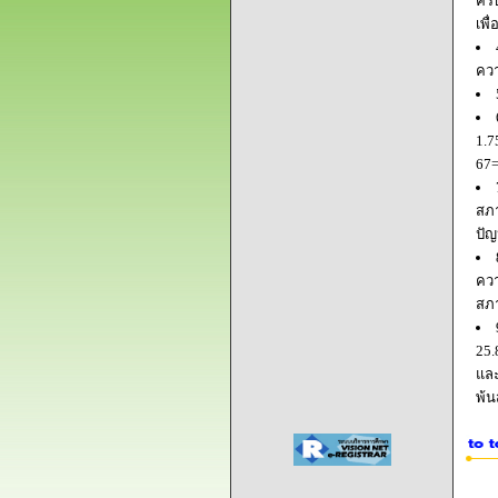
ครบ
เพื
ควา
1.7
67=
สภา
ปัญ
ควา
สภ
25.
และ
พ้น