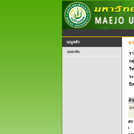
รา
เมนูหลัก
ถอยกลับ
รา
กลุ
วิ
ระ
ปี
ลำ
มหา
สถ