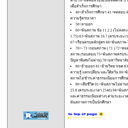
ครบ 16=ทดลองเรียน(บัณฑิตศึกษา) 
เพื่อสำเร็จการศึกษา
40=สำเร็จการศึกษา 41=ทดสอบ 4
ความรู้ครบเวลา
50=ลาออก
60=พ้นสภาพ ข้อ 11.2.2 (ไม่ลงทะ
1.75) 63=พ้นสภาพ 16.7 (ครบระยะเว
67=เรียนครบหลักสูตร 68=พ้นสภาพ-ใ
70=- 71=ถอนสภาพ ( 71 ) 72=หมด
สภาพ (รอบสอง) 75=พ้นสภาพครบระยะ
ปัญหาพิเศษไม่ผ่าน) 78=มหาวิทยาลั
80=ย้ายออก 81=ย้ายวิทยาเขต 83=
ความรู้ แลกเปลี่ยน และใต้หวัน 8
สภาพไม่ชำระค่าธรรมเนียมการศึก
90=เสียชีวิต 91=พ้นสภาพไม่ผ่า
25.8 (ครบระยะเวลา 2546) 94=พ้นส
และค่าธรรมเนียมต่างๆ ตามระยะเวล
พ้นสภาพการเป็นนักศึกษา