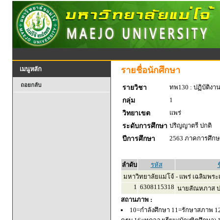
รายชื่อนักศึกษา
เมนูหลัก
ถอยกลับ
ทพ130 : ปฏิบัติงา
รายวิชา
1
กลุ่ม
แพร่
วิทยาเขต
ปริญญาตรี ปกติ
ระดับการศึกษา
2563 ภาคการศึกษา
ปีการศึกษา
ลำดับ
รหัส
ช
มหาวิทยาลัยแม่โจ้ - แพร่ เฉลิมพระเ
1
6308115318
นายสัณหภาส ปร
สถานภาพ :
10=กำลังศึกษา 11=รักษาสภาพ 1