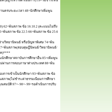
 (อยู่ระหว่างดำเนินการ) 19=รอชำระหนี้
านครบระยะเวลา 48=นักศึกษาเพิ่มพูน
50) 62=พ้นสภาพ ข้อ 16.10.2 (คะแนนไม่ถึง
5=พ้นสภาพ ข้อ 22.5 66=พ้นสภาพ ข้อ 25.6
างวิทยานิพนธ์ หรือปัญหาพิเศษ 74=พ้น
=พ้นสภาพ(สอบดุษฎีนิพนธ์/วิทยานิพนธ์/
โท)****
นักศึกษาสถาบันการศึกษาอื่น 85=เพิ่มพูน
พไม่ผ่านการสอบภาษาต่างประเทศ 88=พ้น
งการเข้าเป็นนักศึกษา 93=พ้นสภาพ ข้อ
พ้นสภาพ(ไม่ชำระค่าธรรมเนียมการศึกษา
สมบัติ 97=- 98=- 99=รอดำเนินการปรับ