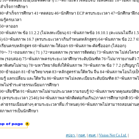
 16=ทดลองเรียน(บัณฑิตศึกษา) 17=สถานะตรวจสอบจบ รอส่งคณะ 18=รอสภาอนุมัติ
่อสำเร็จการศึกษา
40=สำเร็จการศึกษา 41=ทดสอบ 46=นักศึกษา ECP ครบระยะเวลา 47=นักศึกษาฝึกง
มรู้ครบเวลา
50=ลาออก
60=พ้นสภาพ ข้อ 11.2.2 (ไม่ลงทะเบียน) 61=พ้นสภาพข้อ 16.10.1 (คะแนนไม่ถึง 1.
5) 63=พ้นสภาพ 16.7 (ครบระยะเวลา/เกินกำหนดหลักสูตร) 64=พ้นสภาพ ข้อ 22.7 6
เรียนครบหลักสูตร 68=พ้นสภาพ-ให้ออก 69=พ้นสภาพ-คัดชื่อออก (ไล่ออก)
70=- 71=ถอนสภาพ ( 71 ) 72=หมดสภาพ (ขาดการติดต่อ) 73=พ้นสภาพ ไม่ส่งโครงร่
พ (รอบสอง) 75=พ้นสภาพครบระยะเวลาศึกษาระดับบัณฑิต 76=ไม่มารายงานตัว 77
หาพิเศษไม่ผ่าน) 78=มหาวิทยาลัยสั่งให้พ้นสภาพ 79=พ้นสภาพ ข้อ 7 7.2 (ปริญญา
80=ย้ายออก 81=ย้ายวิทยาเขต 83=หลักสูตรร่วมใต้หวัน จีน 84=พ้นสภาพโอนไปเป็น
มรู้ แลกเปลี่ยน และใต้หวัน 86=พ้นสภาพไม่ลงทะเบียนระดับบัณฑิต 87=พ้นสภา
าพไม่ชำระค่าธรรมเนียมการศึกษา
90=เสียชีวิต 91=พ้นสภาพไม่ผ่านประมวลความรอบรู้ 92=พ้นสภาพขาดคุณสมบัติขอ
8 (ครบระยะเวลา 2546) 94=พ้นสภาพลาพักติดต่อกันเกิน2ภาคการศึกษาปกติ 95=
ค่าธรรมเนียมต่างๆ ตามระยะเวลาที่ม.กำหนด) 96=พ้นสภาพไม่สามารถสอบผ่านคุณ
สภาพการเป็นนักศึกษา
สปอว.
|
กยศ.
|
สมศ.
|
Vision Net Co.Ltd.
|