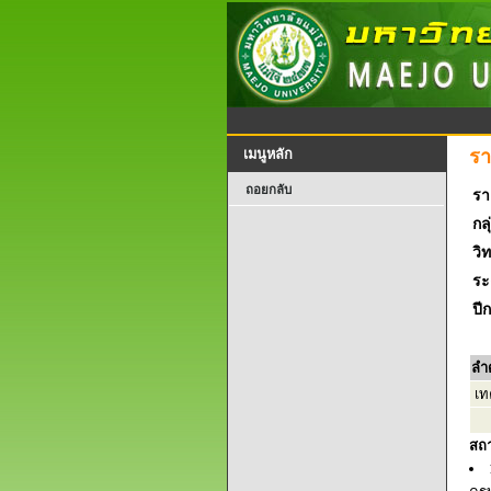
รา
เมนูหลัก
ถอยกลับ
รา
กลุ
วิ
ระ
ปี
ลำ
เท
สถ