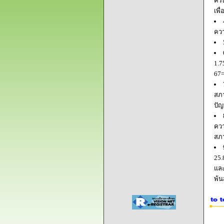
ครบ
เพื
ควา
1.7
67=
สภา
ปัญ
ควา
สภ
25.
และ
พ้น