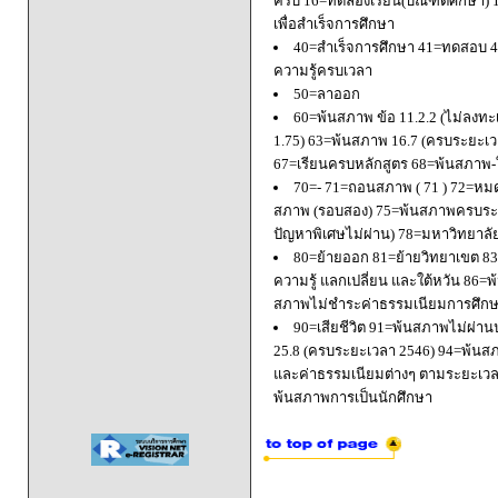
ครบ 16=ทดลองเรียน(บัณฑิตศึกษา) 
เพื่อสำเร็จการศึกษา
40=สำเร็จการศึกษา 41=ทดสอบ 4
ความรู้ครบเวลา
50=ลาออก
60=พ้นสภาพ ข้อ 11.2.2 (ไม่ลงทะ
1.75) 63=พ้นสภาพ 16.7 (ครบระยะเว
67=เรียนครบหลักสูตร 68=พ้นสภาพ-ใ
70=- 71=ถอนสภาพ ( 71 ) 72=หมด
สภาพ (รอบสอง) 75=พ้นสภาพครบระยะ
ปัญหาพิเศษไม่ผ่าน) 78=มหาวิทยาลั
80=ย้ายออก 81=ย้ายวิทยาเขต 83=
ความรู้ แลกเปลี่ยน และใต้หวัน 8
สภาพไม่ชำระค่าธรรมเนียมการศึก
90=เสียชีวิต 91=พ้นสภาพไม่ผ่า
25.8 (ครบระยะเวลา 2546) 94=พ้นส
และค่าธรรมเนียมต่างๆ ตามระยะเวล
พ้นสภาพการเป็นนักศึกษา