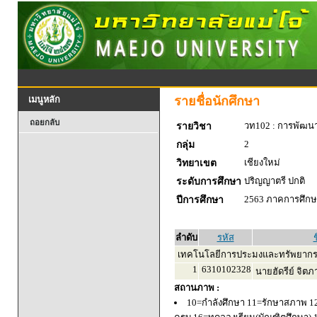
รายชื่อนักศึกษา
เมนูหลัก
ถอยกลับ
วท102 : การพัฒน
รายวิชา
2
กลุ่ม
เชียงใหม่
วิทยาเขต
ปริญญาตรี ปกติ
ระดับการศึกษา
2563 ภาคการศึกษา
ปีการศึกษา
ลำดับ
รหัส
ช
เทคโนโลยีการประมงและทรัพยากร
1
6310102328
นายฮัดรีย์ จิตภ
สถานภาพ :
10=กำลังศึกษา 11=รักษาสภาพ 1