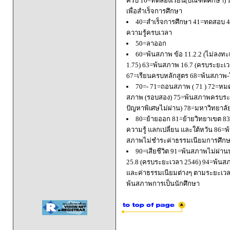
ครบ 16=ทดลองเรียน(บัณฑิตศึกษา) 
เพื่อสำเร็จการศึกษา
40=สำเร็จการศึกษา 41=ทดสอบ 4
ความรู้ครบเวลา
50=ลาออก
60=พ้นสภาพ ข้อ 11.2.2 (ไม่ลงทะ
1.75) 63=พ้นสภาพ 16.7 (ครบระยะเว
67=เรียนครบหลักสูตร 68=พ้นสภาพ-ใ
70=- 71=ถอนสภาพ ( 71 ) 72=หมด
สภาพ (รอบสอง) 75=พ้นสภาพครบระยะ
ปัญหาพิเศษไม่ผ่าน) 78=มหาวิทยาลั
80=ย้ายออก 81=ย้ายวิทยาเขต 83=
ความรู้ แลกเปลี่ยน และใต้หวัน 8
สภาพไม่ชำระค่าธรรมเนียมการศึก
90=เสียชีวิต 91=พ้นสภาพไม่ผ่า
25.8 (ครบระยะเวลา 2546) 94=พ้นส
และค่าธรรมเนียมต่างๆ ตามระยะเวล
พ้นสภาพการเป็นนักศึกษา