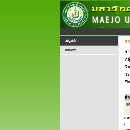
รา
เมนูหลัก
ถอยกลับ
รา
กลุ
วิ
ระ
ปี
ลำ
ผล
สถ