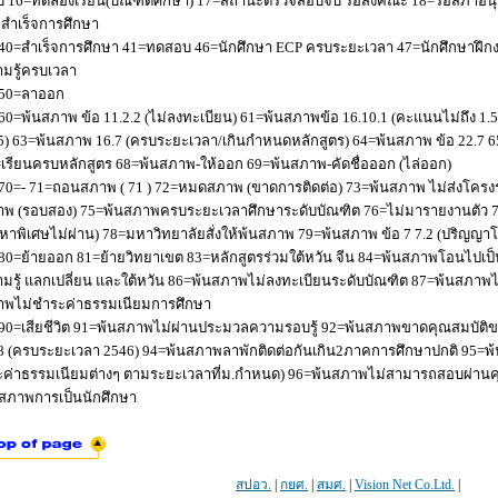
 16=ทดลองเรียน(บัณฑิตศึกษา) 17=สถานะตรวจสอบจบ รอส่งคณะ 18=รอสภาอนุมัติ
่อสำเร็จการศึกษา
40=สำเร็จการศึกษา 41=ทดสอบ 46=นักศึกษา ECP ครบระยะเวลา 47=นักศึกษาฝึกง
มรู้ครบเวลา
50=ลาออก
60=พ้นสภาพ ข้อ 11.2.2 (ไม่ลงทะเบียน) 61=พ้นสภาพข้อ 16.10.1 (คะแนนไม่ถึง 1.
5) 63=พ้นสภาพ 16.7 (ครบระยะเวลา/เกินกำหนดหลักสูตร) 64=พ้นสภาพ ข้อ 22.7 6
เรียนครบหลักสูตร 68=พ้นสภาพ-ให้ออก 69=พ้นสภาพ-คัดชื่อออก (ไล่ออก)
70=- 71=ถอนสภาพ ( 71 ) 72=หมดสภาพ (ขาดการติดต่อ) 73=พ้นสภาพ ไม่ส่งโครงร่
พ (รอบสอง) 75=พ้นสภาพครบระยะเวลาศึกษาระดับบัณฑิต 76=ไม่มารายงานตัว 77
หาพิเศษไม่ผ่าน) 78=มหาวิทยาลัยสั่งให้พ้นสภาพ 79=พ้นสภาพ ข้อ 7 7.2 (ปริญญา
80=ย้ายออก 81=ย้ายวิทยาเขต 83=หลักสูตรร่วมใต้หวัน จีน 84=พ้นสภาพโอนไปเป็น
มรู้ แลกเปลี่ยน และใต้หวัน 86=พ้นสภาพไม่ลงทะเบียนระดับบัณฑิต 87=พ้นสภา
าพไม่ชำระค่าธรรมเนียมการศึกษา
90=เสียชีวิต 91=พ้นสภาพไม่ผ่านประมวลความรอบรู้ 92=พ้นสภาพขาดคุณสมบัติขอ
8 (ครบระยะเวลา 2546) 94=พ้นสภาพลาพักติดต่อกันเกิน2ภาคการศึกษาปกติ 95=
ค่าธรรมเนียมต่างๆ ตามระยะเวลาที่ม.กำหนด) 96=พ้นสภาพไม่สามารถสอบผ่านคุณ
สภาพการเป็นนักศึกษา
สปอว.
|
กยศ.
|
สมศ.
|
Vision Net Co.Ltd.
|