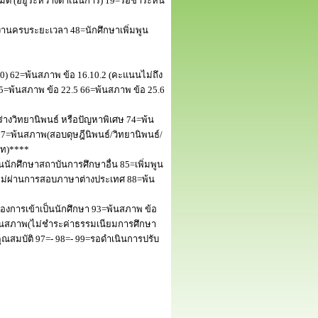
 (อยู่ระหว่างดำเนินการ) 19=รอชำระหนี้
านครบระยะเวลา 48=นักศึกษาเพิ่มพูน
50) 62=พ้นสภาพ ข้อ 16.10.2 (คะแนนไม่ถึง
5=พ้นสภาพ ข้อ 22.5 66=พ้นสภาพ ข้อ 25.6
างวิทยานิพนธ์ หรือปัญหาพิเศษ 74=พ้น
=พ้นสภาพ(สอบดุษฎีนิพนธ์/วิทยานิพนธ์/
โท)****
นักศึกษาสถาบันการศึกษาอื่น 85=เพิ่มพูน
พไม่ผ่านการสอบภาษาต่างประเทศ 88=พ้น
งการเข้าเป็นนักศึกษา 93=พ้นสภาพ ข้อ
พ้นสภาพ(ไม่ชำระค่าธรรมเนียมการศึกษา
สมบัติ 97=- 98=- 99=รอดำเนินการปรับ