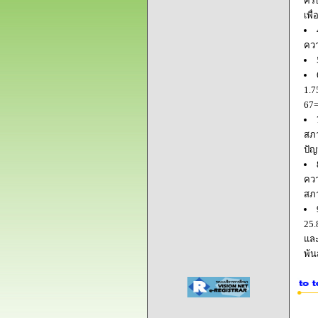
ครบ
เพื
ควา
1.7
67=
สภา
ปัญ
ควา
สภ
25.
และ
พ้น