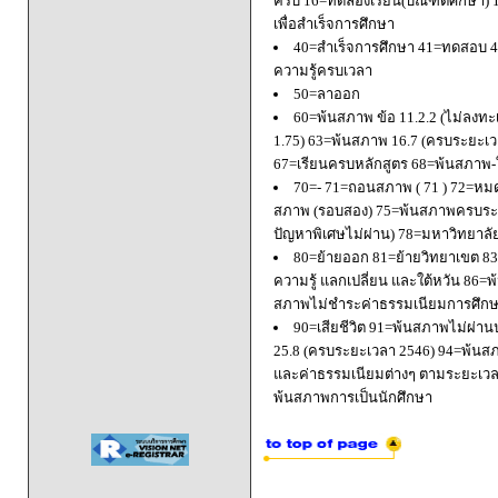
ครบ 16=ทดลองเรียน(บัณฑิตศึกษา) 
เพื่อสำเร็จการศึกษา
40=สำเร็จการศึกษา 41=ทดสอบ 4
ความรู้ครบเวลา
50=ลาออก
60=พ้นสภาพ ข้อ 11.2.2 (ไม่ลงทะ
1.75) 63=พ้นสภาพ 16.7 (ครบระยะเว
67=เรียนครบหลักสูตร 68=พ้นสภาพ-ใ
70=- 71=ถอนสภาพ ( 71 ) 72=หมด
สภาพ (รอบสอง) 75=พ้นสภาพครบระยะ
ปัญหาพิเศษไม่ผ่าน) 78=มหาวิทยาลั
80=ย้ายออก 81=ย้ายวิทยาเขต 83=
ความรู้ แลกเปลี่ยน และใต้หวัน 8
สภาพไม่ชำระค่าธรรมเนียมการศึก
90=เสียชีวิต 91=พ้นสภาพไม่ผ่า
25.8 (ครบระยะเวลา 2546) 94=พ้นส
และค่าธรรมเนียมต่างๆ ตามระยะเวล
พ้นสภาพการเป็นนักศึกษา