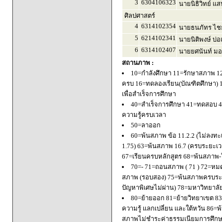
3
6304106323
นายนิธิวิทย์ แ
ศิลปศาสตร์
4
6314102354
นายธนภัทร ไชย
5
6214102341
นายนิติพงษ์ บ่อ
6
6314102407
นายยศนันท์ มอ
สถานภาพ :
10=กำลังศึกษา 11=รักษาสภาพ 1
ครบ 16=ทดลองเรียน(บัณฑิตศึกษา) 
เพื่อสำเร็จการศึกษา
40=สำเร็จการศึกษา 41=ทดสอบ 4
ความรู้ครบเวลา
50=ลาออก
60=พ้นสภาพ ข้อ 11.2.2 (ไม่ลงทะ
1.75) 63=พ้นสภาพ 16.7 (ครบระยะเว
67=เรียนครบหลักสูตร 68=พ้นสภาพ-ใ
70=- 71=ถอนสภาพ ( 71 ) 72=หมด
สภาพ (รอบสอง) 75=พ้นสภาพครบระยะ
ปัญหาพิเศษไม่ผ่าน) 78=มหาวิทยาลั
80=ย้ายออก 81=ย้ายวิทยาเขต 83=
ความรู้ แลกเปลี่ยน และใต้หวัน 8
สภาพไม่ชำระค่าธรรมเนียมการศึก